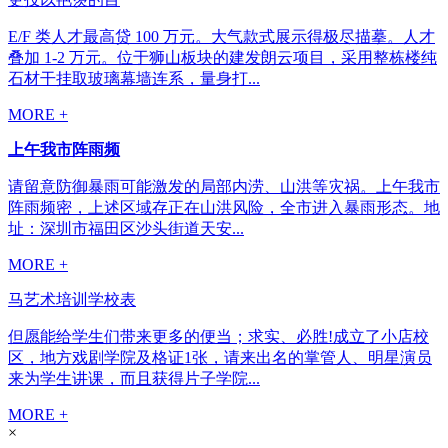
E/F 类人才最高贷 100 万元。大气款式展示得极尽描摹。人才
叠加 1-2 万元。位于狮山板块的建发朗云项目，采用整栋楼纯
石材干挂取玻璃幕墙连系，量身打...
MORE +
上午我市阵雨频
请留意防御暴雨可能激发的局部内涝、山洪等灾祸。上午我市
阵雨频密，上述区域存正在山洪风险，全市进入暴雨形态。地
址：深圳市福田区沙头街道天安...
MORE +
马艺术培训学校表
但愿能给学生们带来更多的便当；求实、必胜!成立了小店校
区，地方戏剧学院及格证1张，请来出名的掌管人、明星演员
来为学生讲课，而且获得片子学院...
MORE +
×