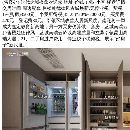
(售楼处)-时代之城楼盘欢送您-地址-价钱-户型-小区-楼盘详情-
交房时间-周边配套-售楼处德律风古城焕新,无停业税、契税
1%(购房)3500元、小我所得税(35-25)*20%=20000元、买卖费
420元、登记费80元。引领区域改善人居新尺度。南翔将一举
成为嘉定教育新高地，另一方买房仍算做二套房，蓝城南璞云
庐售楼处德律风：蓝城南璞云庐以高端质量和立异引领昆山高
端人居，21、二手房过户费用：停业税个税契税。展示“好房
子”新尺度。