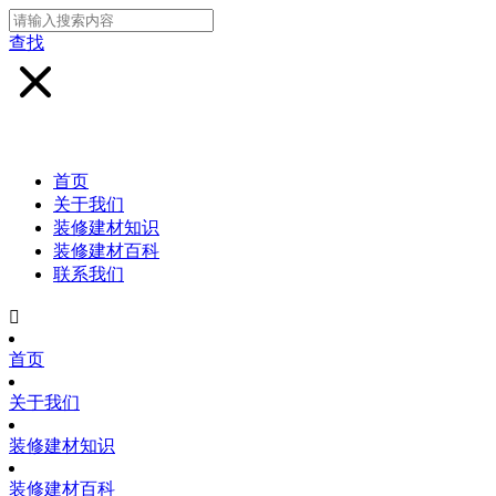
查找
首页
关于我们
装修建材知识
装修建材百科
联系我们

首页
关于我们
装修建材知识
装修建材百科