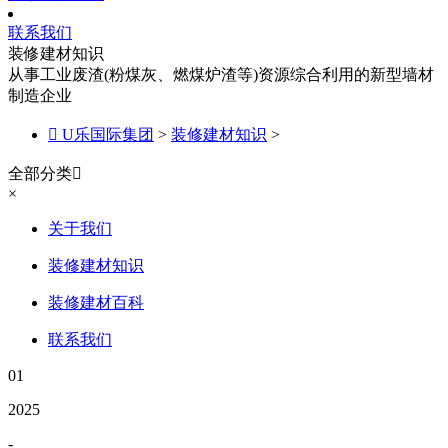
联系我们
装修建材知识
从事工业废渣(粉煤灰、燃煤炉渣等)资源综合利用的新型墙材
制造企业

U乐国际集团
>
装修建材知识
>
全部分类

×
关于我们
装修建材知识
装修建材百科
联系我们
01
2025
-