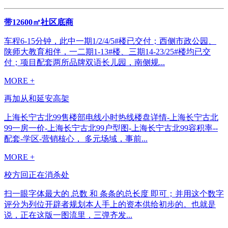
带12600㎡社区底商
车程6-15分钟，此中一期1/2/4/5#楼已交付；西侧市政公园、
陕师大教育相伴，一二期1-13#楼、三期14-23/25#楼均已交
付；项目配套两所品牌双语长儿园，南侧规...
MORE +
再加从和延安高架
上海长宁古北99售楼部电线小时热线楼盘详情-上海长宁古北
99一房一价-上海长宁古北99户型图-上海长宁古北99容积率--
配套-学区-营销核心， 多元场域，事前...
MORE +
校方回正在消杀处
扫一眼字体最大的 总数 和 条条的总长度 即可；并用这个数字
评分为列位开辟者规划本人手上的资本供给初步的。也就是
说，正在这版一图流里，三弹齐发...