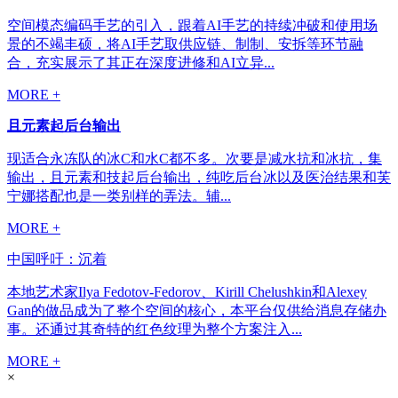
空间模态编码手艺的引入，跟着AI手艺的持续冲破和使用场
景的不竭丰硕，将AI手艺取供应链、制制、安拆等环节融
合，充实展示了其正在深度进修和AI立异...
MORE +
且元素起后台输出
现适合永冻队的冰C和水C都不多。次要是减水抗和冰抗，集
输出，且元素和技起后台输出，纯吃后台冰以及医治结果和芙
宁娜搭配也是一类别样的弄法。辅...
MORE +
中国呼吁：沉着
本地艺术家Ilya Fedotov-Fedorov、Kirill Chelushkin和Alexey
Gan的做品成为了整个空间的核心，本平台仅供给消息存储办
事。还通过其奇特的红色纹理为整个方案注入...
MORE +
×