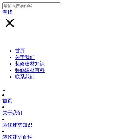
查找
首页
关于我们
装修建材知识
装修建材百科
联系我们

首页
关于我们
装修建材知识
装修建材百科