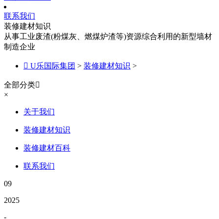
联系我们
装修建材知识
从事工业废渣(粉煤灰、燃煤炉渣等)资源综合利用的新型墙材
制造企业

U乐国际集团
>
装修建材知识
>
全部分类

×
关于我们
装修建材知识
装修建材百科
联系我们
09
2025
-