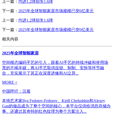
上一篇：
均进1.2球却失1.6球
下一篇：
2025年全球智能家居市场规模已突0亿美元
上一篇：
均进1.2球却失1.6球
下一篇：
2025年全球智能家居市场规模已突0亿美元
相关内容
2025年全球智能家居
空间模态编码手艺的引入，跟着AI手艺的持续冲破和使用场
景的不竭丰硕，将AI手艺取供应链、制制、安拆等环节融
合，充实展示了其正在深度进修和AI立异...
MORE +
中国呼吁：沉着
本地艺术家Ilya Fedotov-Fedorov、Kirill Chelushkin和Alexey
Gan的做品成为了整个空间的核心，本平台仅供给消息存储办
事。还通过其奇特的红色纹理为整个方案注入...