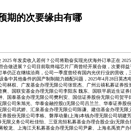
达预期的次要缘由有哪
25 年发卖收入若何？公司将勤奋实现光伏海外订单正在 2025 
哪些合做进展？公司目前取终端芯片厂商曾经开展合做，次要得
单仍正在继续洽商，公司一季度曾经有国内光伏行业的营收，三是
有设备中其他备件的国产制制能力婚配问题，2025年4月28日英杰
公司林权、广发基金办理无限公司张世杰、广州云禧私募证券投
曾爽、国联安基金办理无限公司李阳东 魏东、国联平易近生证券
翀、国泰基金办理无限公司樊利安、国信证券股份无限公司贺平鸽
无限公司朱旭光、华泰金融控股()无限公司吕兰兰、华泰证券股
无限公司武娇、汇泉基金办理无限公司陈谦、建信基金办理无限
证券股份无限公司李栋、磐厚动量(上海)本钱办理无限公司胡建
证券无限义务公司杜佳怡、三亚兆恒私募基金办理合股企业(无限合
 蒋蛟龙、上海江天私募基金办理无限公司尹豪、上海名禹资产办