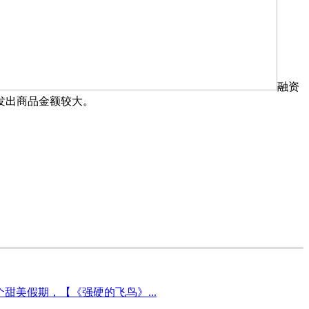
融资
的发出商品金额较大。
甜美假期，【《强硬的飞鸟》...