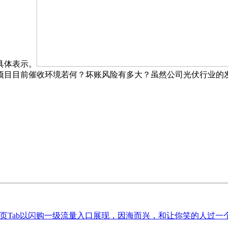
具体表示。
5光伏项目目前催收环境若何？坏账风险有多大？虽然公司光伏行业
首页Tab以闪购一级流量入口展现，因海而兴，和让你笑的人过一个