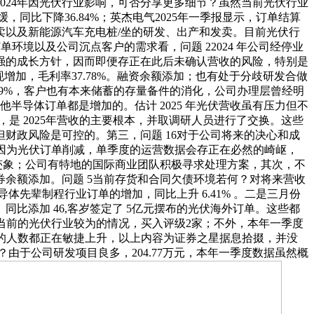
2024年因光伏行业影响，可否分享更多细节？虽然当前光伏行业
，同比下降36.84%；英杰电气2025年一季报显示，订单结算
卖以及新能源汽车充电桩/坐的研发、出产和发卖。目前光伏行
环境以及公司沉点客户的需求看，问题 22024 年公司经停业
强的成长方针，因而即便存正在此后未确认营收的风险，特别是
3年实现增加，毛利率37.78%。融资余额添加；也有处于分歧研发合做
加 0.59%，客户也有本来储蓄的存量备件的消化，公司办理层曾经明
他半导体订单都是增加的。估计 2025 年光伏营收虽有压力但不
元，是 2025年营收的主要根本，并取调研人员进行了交换。这些
财政风险是可控的。第三，问题 16对于公司将来的决心和成
是因为光伏订单削减，单季度的运营数据会存正在必然的崎岖，
迹象；公司有特地的国际商业团队积极寻求处理方案，其次，不
余额添加。问题 5当前存货和合同欠债环境若何？对将来营收
是半导体先辈制程行业订单的增加，同比上升 6.41% 。二是三月份
添加 46,客岁签定了 5亿元摆布的光伏海外订单。这些都
。针对当前的光伏行业较为的情况，买入评级2家；不外，本年一季度
员的人数都正在敏捷上升，以上内容为证券之星据息拾掇，并没
由于公司研发项目良多，204.77万元，本年一季度数据虽然概