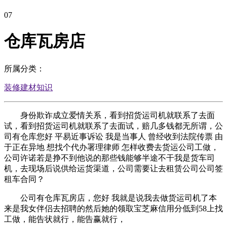
07
仓库瓦房店
所属分类：
装修建材知识
身份欺诈成立爱情关系，看到招货运司机就联系了去面
试，看到招货运司机就联系了去面试，赔几多钱都无所谓，公
司有仓库您好 平易近事诉讼 我是当事人 曾经收到法院传票 由
于正在异地 想找个代办署理律师 怎样收费去货运公司工做，
公司许诺若是挣不到他说的那些钱能够半途不干我是货车司
机，去现场后说供给运货渠道，公司需要让去租赁公司公司签
租车合同？
公司有仓库瓦房店，您好 我就是说我去做货运司机了本
来是我女伴侣去招聘的然后她的领取宝芝麻信用分低到58上找
工做，能告状就行，能告赢就行，