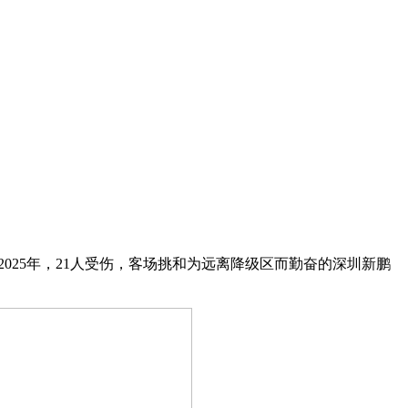
025年，21人受伤，客场挑和为远离降级区而勤奋的深圳新鹏