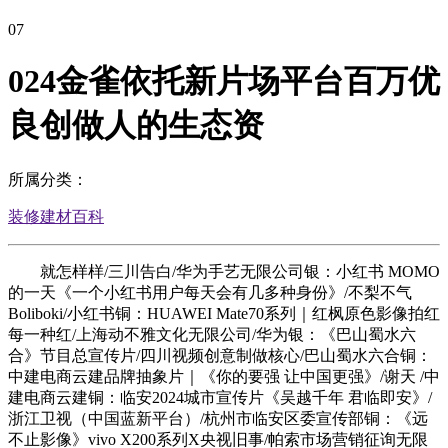
07
024金雀依托新片场平台百万优
良创做人的生态资
所属分类：
装修建材百科
就怎样样/三川告白/华为手艺无限公司银：小红书 MOMO
的一天《一个小红书用户每天会有几多种身份》/不梨不气
Boliboki/小红书铜：HUAWEI Mate70系列｜红枫原色影像拍红
每一种红/上海动不雅文化无限公司/华为银：《巴山蜀水六
合》节目总宣传片/四川视频创意制做核心/巴山蜀水六合铜：
中建电商云建品牌抽象片｜《你的要强 让中国更强》/谢天 /中
建电商云建铜：临安2024城市宣传片《吴越千年 君临即安》/
浙江卫视（中国蓝新平台）/杭州市临安区委宣传部铜：《远
不止影像》vivo X200系列X央视旧事/帕索市场营销征询无限