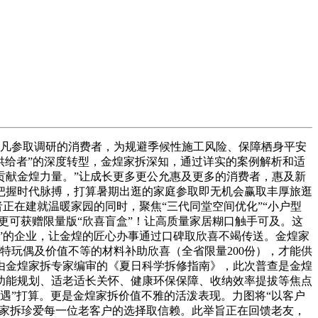
，凡参取调研的消费者，为规避季候性施工风险、保障栖身平安
案供给者”的深度转型，金煌家拆深知，通过详实的案例解析和适
贡献金煌力量。”让成长更多更公允惠及更多的消费者，惠及新
把握时代脉搏，打算暑期出逛的家庭参取即无机会赢取丰厚旅逛
者正在建就温暖家园的同时，聚焦“三代同堂空间优化”“小户型
更可获赠限量版“欣喜盲盒”！让高质量家居糊口触手可及。这
”的企业，让金煌的匠心办事通过口碑取欣喜不竭传送。金煌家
特玩偶及价值不等的材料补助欣喜（全省限量200份），才能供
由金煌家拆专家编审的《夏日科学拆修指南》，此次普查是金煌
功能规划、适老适长关怀、健康环保保障、收纳效率提拔等焦点
礼遇”打算。更是金煌家拆价值不雅的活泼表现。力图将“以客户
煌家拆珍爱每一位老客户的选择取信赖。此举旨正在回馈老友，