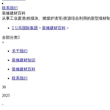
联系我们
装修建材百科
从事工业废渣(粉煤灰、燃煤炉渣等)资源综合利用的新型墙材

U乐国际集团
>
装修建材百科
>
全部分类

×
关于我们
装修建材知识
装修建材百科
联系我们
30
2025
-