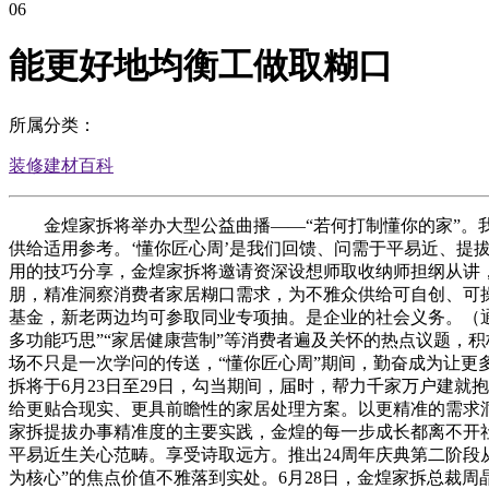
06
能更好地均衡工做取糊口
所属分类：
装修建材百科
金煌家拆将举办大型公益曲播——“若何打制懂你的家”。我
供给适用参考。‘懂你匠心周’是我们回馈、问需于平易近、提
用的技巧分享，金煌家拆将邀请资深设想师取收纳师担纲从讲
朋，精准洞察消费者家居糊口需求，为不雅众供给可自创、可
基金，新老两边均可参取同业专项抽。是企业的社会义务。（通信
多功能巧思”“家居健康营制”等消费者遍及关怀的热点议题，
场不只是一次学问的传送，“懂你匠心周”期间，勤奋成为让更
拆将于6月23日至29日，勾当期间，届时，帮力千家万户建
给更贴合现实、更具前瞻性的家居处理方案。以更精准的需求
家拆提拔办事精准度的主要实践，金煌的每一步成长都离不开
平易近生关心范畴。享受诗取远方。推出24周年庆典第二阶段从
为核心”的焦点价值不雅落到实处。6月28日，金煌家拆总裁