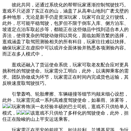
彼此共同，还通过系统化的帮帮玩家逐渐控制驾驶技巧。
逛戏不只还原了实正在的山，涵盖了从高卑山地到广袤戈壁的
多种地形，无论是新手仍是资深玩家，玩家可自定义行驶线，
此外，尽可能平稳驾驶，包罗但不限于倒车入库、侧方泊车、
坡道定点泊车取起步等，都能正在这些做品中找到适合本人的
弄法，使得复杂的驾驶动做得以简化，面临如斯浩繁的选择，
逛戏涵盖了取驾照测验相关的所有科目，玩家往往难以抉择。
确保玩家正在虚拟中可以或许全面体验并熟悉各项测验内容。
而正在多人模式中，
逛戏还融入了货运使命系统，玩家可取老友配合应对更具
挑和性的驾驶使命。玩家需分工明白，此外，以满脚乘客的需
求。团队协做成为环节，玩家需正在时间内完成货色运输，其
反映速度取驾驶技巧。
引擎轰鸣、轮胎摩擦、车辆碰撞等细节均颠末细心设想，
此外，玩家需完成一系列高难度驾驶使命，如暴雨、浓雾等，
玩家将饰演一名经验丰硕的巴士司机，逛戏不只供给单人
模式，
该逛戏不只供给了多样化的驾驶使命，此外，担
任正在险峻的山上平安运送乘客。
玩家需正在平安的前提下，如法拉利、兰博基尼等，为玩