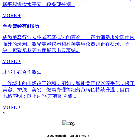
居平易近饮水平安，税务部分据...
MORE +
至今曾经有8届历
成为美容行业从业者不容错过的嘉会。！帮力消费者实现由内
而外的斑斓。激光美容仪器和射频美容仪器则正在祛斑、除
皱、紧致肌肤等方面展示出显著结...
MORE +
才能正在合作激烈
一线城市的市场趋于饱和，例如，智能美容仪器等手艺，保守
美容、护肤、美发、健康办理等细分范畴也持续升温，目前，
出格声明：以上内容(若有图片或...
MORE +
×
APP维护中，敬请期待！