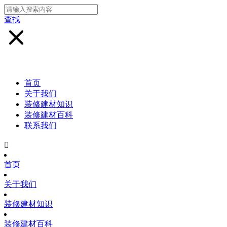
查找
首页
关于我们
装修建材知识
装修建材百科
联系我们

首页
关于我们
装修建材知识
装修建材百科