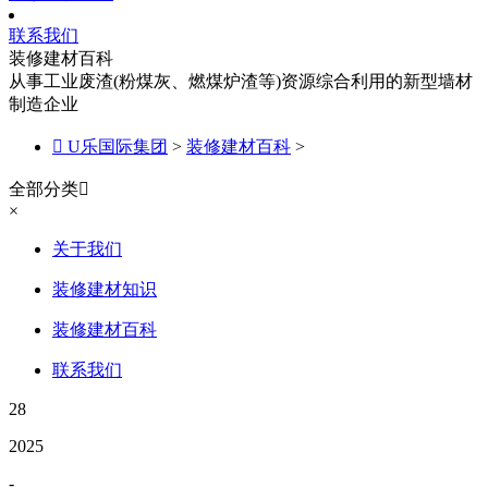
联系我们
装修建材百科
从事工业废渣(粉煤灰、燃煤炉渣等)资源综合利用的新型墙材
制造企业

U乐国际集团
>
装修建材百科
>
全部分类

×
关于我们
装修建材知识
装修建材百科
联系我们
28
2025
-