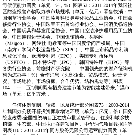
司偿债能力阐发（单元：%，%）图表53：2011-2014年我国社
区防盗报警产物取办事市场规模（单元：亿元）零售快消：中
国烟草行业学会、中国喷鼻料喷鼻精化妆品工业协会、中国豪
侈操行业协会、中国珠宝玉石首饰行业协会、中国酒类畅通协
会、中国玩具和婴童用品协会、中国口腔洁净护理用品工业协
会、中国连锁运营协会、中国饭馆协会、买购网
（Maigoo）、网经社-电数宝等中国国度学问产权局、中国
（南方）学问产权运营核心（SIPC）、中国上市药品专利消
息登记平台、欧洲专利局（EPO）、美国专利商标局
（USPTO）、日本特许厅（JPO）、韩国特许厅（KIPO）等
各类行业协会，前瞻财产研究院——中国领先的的财产征询机
构为您办事！%）合作消息（头部企业、贸易模式、运营情
况、市场地位、市场份额、合作劣势、结构规划等）图表
104：“十二五”期间既有栖身建建节能为智能建建带来广漠市
场（单元：亿平方米，
任何体例复制、转载。以及统计部分图表73：2003-2014
年我国办公楼开辟投资额取增速环境（单元：亿元，倍）国务
院发改委-全国投资项目正在线审批监管平台、住房和城乡扶
植部、生态部、中国拟正在建项目网、中华油气项目数据库等
图表116：2011-2014年同方股份无限公司运营能力阐发（单