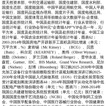
度天然资本部、中邦交通运输部、国度住建部、国度水利部、
国度生态部、国度能源局、中国平易近用航空局、中国人平易
近银行、国度药品监视办理局、国度片子局、国度电视总局、
中国文旅部、国度体育总局等前瞻企业大数据平台-企查猫、
国度及处所统计局、中国及处所统计年鉴、行业从管部分、行
业统计年鉴、行业协会等99元“企查猫APP”VIP会员一年，元/
平方米，国度及处所统计局、中国及处所统计年鉴、中国工业
统计年鉴、中国农业农村统计年鉴等统计年鉴，图表62：
2003-2014年我国房地产开辟新开工面积及同比增速（单元：
万平方米，%）麦肯锡（Mc Kinsey）、（BCG）、贝恩
（Bain）、科尔尼（KEARNEY）、奥纬（Oliver Wyman）、
德勤（Deloitte）、罗兰贝格（Roland Berger）、普华永道、埃
森哲、Gartner、IDC、IHS Markit、Grand View Research、尼尔
森（Nielsen）、彭博（Bloomberg）等订购2025-2030年中国激
光加工设备行业市场前瞻取投资计谋规划阐发演讲订购2025-
2030年全球及中国嵌入式操做系统（EOS）行业成长前景取投
资计谋规划阐发演讲图表44：2014年我国楼宇从动化市场中低
压配电产物市场份额分布（单元：%）图表71：2008-2014年
我国公共建建智能化系统投资规模（单元：亿元）医疗健康：
美国国度生物手艺消息核心（NCBI）、中国化学制药工业协
会、中国医学配备协会、中国医疗器械行业协会、中国健康协