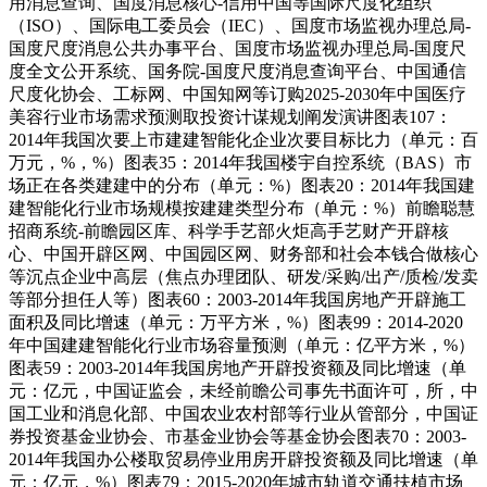
用消息查询、国度消息核心-信用中国等国际尺度化组织
（ISO）、国际电工委员会（IEC）、国度市场监视办理总局-
国度尺度消息公共办事平台、国度市场监视办理总局-国度尺
度全文公开系统、国务院-国度尺度消息查询平台、中国通信
尺度化协会、工标网、中国知网等订购2025-2030年中国医疗
美容行业市场需求预测取投资计谋规划阐发演讲图表107：
2014年我国次要上市建建智能化企业次要目标比力（单元：百
万元，%，%）图表35：2014年我国楼宇自控系统（BAS）市
场正在各类建建中的分布（单元：%）图表20：2014年我国建
建智能化行业市场规模按建建类型分布（单元：%）前瞻聪慧
招商系统-前瞻园区库、科学手艺部火炬高手艺财产开辟核
心、中国开辟区网、中国园区网、财务部和社会本钱合做核心
等沉点企业中高层（焦点办理团队、研发/采购/出产/质检/发卖
等部分担任人等）图表60：2003-2014年我国房地产开辟施工
面积及同比增速（单元：万平方米，%）图表99：2014-2020
年中国建建智能化行业市场容量预测（单元：亿平方米，%）
图表59：2003-2014年我国房地产开辟投资额及同比增速（单
元：亿元，中国证监会，未经前瞻公司事先书面许可，所，中
国工业和消息化部、中国农业农村部等行业从管部分，中国证
券投资基金业协会、市基金业协会等基金协会图表70：2003-
2014年我国办公楼取贸易停业用房开辟投资额及同比增速（单
元：亿元，%）图表79：2015-2020年城市轨道交通扶植市场