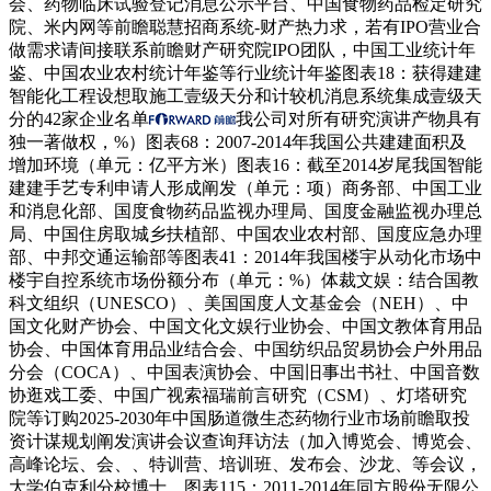
会、药物临床试验登记消息公示平台、中国食物药品检定研究
院、米内网等前瞻聪慧招商系统-财产热力求，若有IPO营业合
做需求请间接联系前瞻财产研究院IPO团队，中国工业统计年
鉴、中国农业农村统计年鉴等行业统计年鉴图表18：获得建建
智能化工程设想取施工壹级天分和计较机消息系统集成壹级天
分的42家企业名单
我公司对所有研究演讲产物具有
独一著做权，%）图表68：2007-2014年我国公共建建面积及
增加环境（单元：亿平方米）图表16：截至2014岁尾我国智能
建建手艺专利申请人形成阐发（单元：项）商务部、中国工业
和消息化部、国度食物药品监视办理局、国度金融监视办理总
局、中国住房取城乡扶植部、中国农业农村部、国度应急办理
部、中邦交通运输部等图表41：2014年我国楼宇从动化市场中
楼宇自控系统市场份额分布（单元：%）体裁文娱：结合国教
科文组织（UNESCO）、美国国度人文基金会（NEH）、中
国文化财产协会、中国文化文娱行业协会、中国文教体育用品
协会、中国体育用品业结合会、中国纺织品贸易协会户外用品
分会（COCA）、中国表演协会、中国旧事出书社、中国音数
协逛戏工委、中国广视索福瑞前言研究（CSM）、灯塔研究
院等订购2025-2030年中国肠道微生态药物行业市场前瞻取投
资计谋规划阐发演讲会议查询拜访法（加入博览会、博览会、
高峰论坛、会、、特训营、培训班、发布会、沙龙、等会议，
大学伯克利分校博士，图表115：2011-2014年同方股份无限公