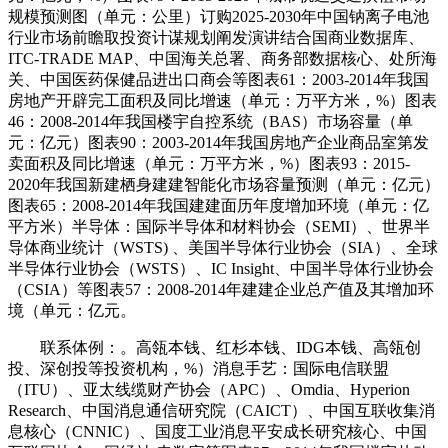
规模预测图（单元：公里）订购2025-2030年中国钠离子电池
行业市场前瞻取投资计谋规划阐发演讲结合国商业数据库、
ITC-TRADE MAP、中国海关总署、商务部数据核心、处所海
关、中国医药保健品进出口商会等图表61：2003-2014年我国
房地产开辟完工面积及同比增速（单元：万平方米，%）图表
46：2008-2014年我国楼宇自控系统（BAS）市场容量（单
元：亿元）图表90：2003-2014年我国房地产企业商品室第发
卖面积及同比增速（单元：万平方米，%）图表93：2015-
2020年我国新建栖身建建智能化市场容量预测（单元：亿元）
图表65：2008-2014年我国建建面历年度增加环境（单元：亿
平方米）半导体：国际半导体和材料协会（SEMI）、世界半
导体商业统计（WSTS) 、美国半导体行业协会（SIA）、全球
半导体行业协会（WSTS）、IC Insight、中国半导体行业协会
（CSIA）等图表57：2008-2014年建建企业总产值及其增加环
境（单元：亿元。
联系体例：。高瓴本钱、红杉本钱、IDG本钱、高瓴创
投、深创投等投资机构，%）消息手艺：国际电信联盟
（ITU）、亚太线缆财产协会（APC）、Omdia、Hyperion
Research、中国消息通信研究院（CAICT）、中国互联收集消
息核心（CNNIC）、国度工业消息平安成长研究核心、中国