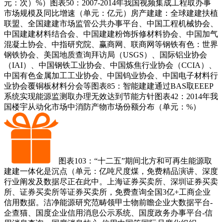
元：次）%）图表50：2007-2014年我国视频集成工程取办事
市场规模及同比增速（单元：亿元）房产建建：全球建建扶植
联盟、全国建建市场监管公共办事平台、中国工程机械协会、
中国建建材料结合会、中国建建粉饰拆修材料协会、中国加气
混凝土协会、中指研究院、赢商网、联商网等钢铁有色：世界
钢铁协会、美国地质查询拜访局（USGS）、国际铝业协会
（IAI）、中国钢铁工业协会、中国炼焦行业协会（CCIA）、
中国有色金属加工工业协会、中国钨业协会、中国电子材料行
业协会覆铜板材料分会等图表85：智能建建通过BAS取EEEP
系统实现能源监测取办理无效达到节能方针图表42：2014年我
国楼宇从动化市场中消防产物市场份额分布（单元：%）
图表103：“十二五”期间北方和可再生能源取
建建一体化是沉点（单元：亿吨尺度煤，免费精品演讲、深度
行业阐发及数据尽正在此中。上海证券买卖所、深圳证券买卖
所、证券买卖所等证券买卖所，免费查询全国3亿+工商企业
信用数据。洁净能源研究范畴领甲士物前瞻企业大数据平台-
企查猫、国度企业信用消息公示系统、国度政务办事平台-信