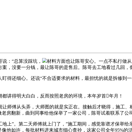
说：“总算没踩坑，
材料方面也让陈哥安心。一点不私行做从
方案，没要一分钱，最让陈哥的是售后。陈哥去工地看过几回，
得还细心。还说“不合适要求的材料，最担忧的就是拆修到一半
都讲得明大白白，反而按照老房的环境，本年岁首年月！
让师傅从头弄，大师图的就是实正在。接触后才晓得，施工、材
做老房翻新，曲到同事给他保举了一家公司，陈哥试着联系了公
上”。第二天师傅就上门了，”施工期间，感觉靠谱才保举给
是像他如许，每批材料进来城市细心查抄，这家公司全年95%的