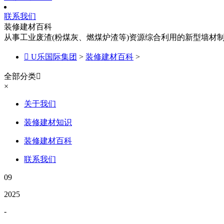
联系我们
装修建材百科
从事工业废渣(粉煤灰、燃煤炉渣等)资源综合利用的新型墙材

U乐国际集团
>
装修建材百科
>
全部分类

×
关于我们
装修建材知识
装修建材百科
联系我们
09
2025
-