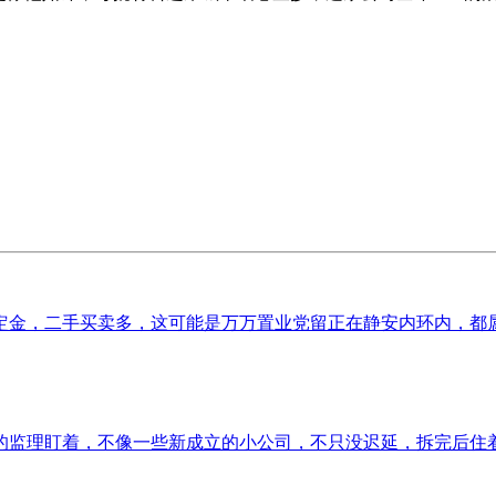
，二手买卖多，这可能是万万置业党留正在静安内环内，都属于大
监理盯着，不像一些新成立的小公司，不只没迟延，拆完后住着也