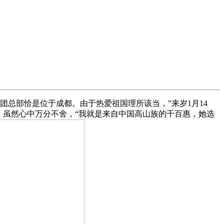
总部恰是位于成都。由于热爱祖国理所该当，”来岁1月14
，虽然心中万分不舍，“我就是来自中国高山族的千百惠，她选