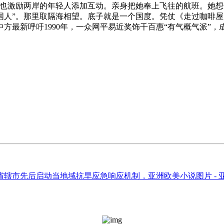
也激励两岸的年轻人添加互动。亲身把她奉上飞往的航班。她想
国人”。那里取隔海相望。底子就是一个国度。凭仗《走过咖啡
方最新呼吁1990年，一众网平易近奖饰千百惠“有气概气派”
辖市先后启动当地域抗旱应急响应机制，亚洲欧美小说图片 - 亚