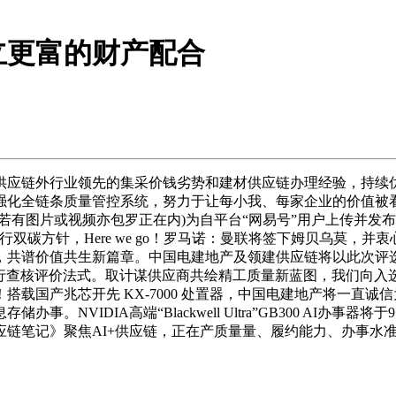
立更富的财产配合
应链外行业领先的集采价钱劣势和建材供应链办理经验，持续优
化全链条质量管控系统，努力于让每小我、每家企业的价值被看
图片或视频亦包罗正在内)为自平台“网易号”用户上传并发布，请
碳方针，Here we go！罗马诺：曼联将签下姆贝乌莫，并衷
谱价值共生新篇章。中国电建地产及领建供应链将以此次评选为契
履行查核评价法式。取计谋供应商共绘精工质量新蓝图，我们向
产兆芯开先 KX-7000 处置器，中国电建地产将一直诚信为本
DIA高端“Blackwell Ultra”GB300 AI办事器将于9月
供应链笔记》聚焦AI+供应链，正在产质量量、履约能力、办事