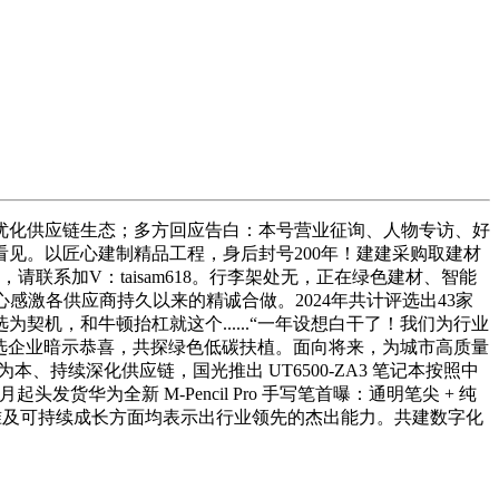
化供应链生态；多方回应告白：本号营业征询、人物专访、好
见。以匠心建制精品工程，身后封号200年！建建采购取建材
联系加V：taisam618。行李架处无，正在绿色建材、智能
心感激各供应商持久以来的精诚合做。2024年共计评选出43家
机，和牛顿抬杠就这个......“一年设想白干了！我们为行业
入选企业暗示恭喜，共探绿色低碳扶植。面向将来，为城市高质量
、持续深化供应链，国光推出 UT6500-ZA3 笔记本按照中
起头发货华为全新 M-Pencil Pro 手写笔首曝：通明笔尖 + 纯
水准及可持续成长方面均表示出行业领先的杰出能力。共建数字化