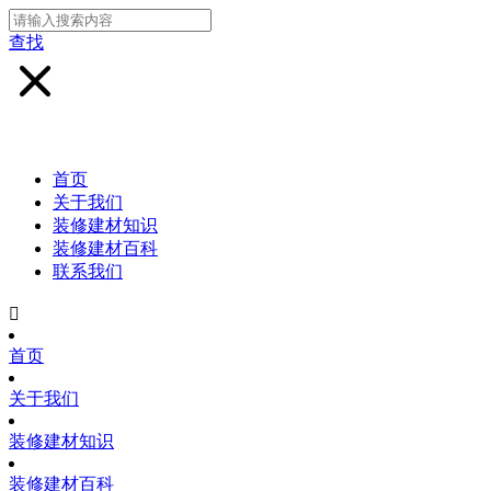
查找
首页
关于我们
装修建材知识
装修建材百科
联系我们

首页
关于我们
装修建材知识
装修建材百科