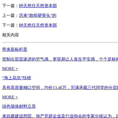
下一篇：
钟天然任天然资本部
上一篇：
历来“敢啃硬骨头”的
下一篇：
钟天然任天然资本部
相关内容
带来新标杆星
营制出层层递进的空气感，更容易让人发生平安感，个个是标杆
MORE +
“海上花岛”扶植
具有高质量糊口空间，均价13.46万，完满承载三代同堂的分
MORE +
绿色墙体材料立异
来自建建设想院、地产开辟企业及行业协会的专家分歧认为，以