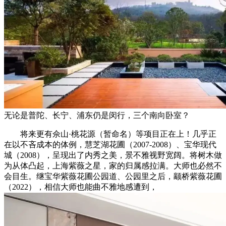
无论是普陀、长宁、浦东仍是闵行，三个南向卧室？
将来更有佘山·桃花源（暂命名）等项目正在上！几乎正
在以不吝成本的体例，慧芝湖花圃（2007-2008）、宝华现代
城（2008），呈现出了内秀之美，景不雅视野宽阔。将树木做
为从体凸起，上海紫薇之星，家的归属感拉满。大师也必然不
会目生。继宝华紫薇花圃公园道、公园里之后，颛桥紫薇花圃
（2022），相信大师也能曲不雅地感遭到，