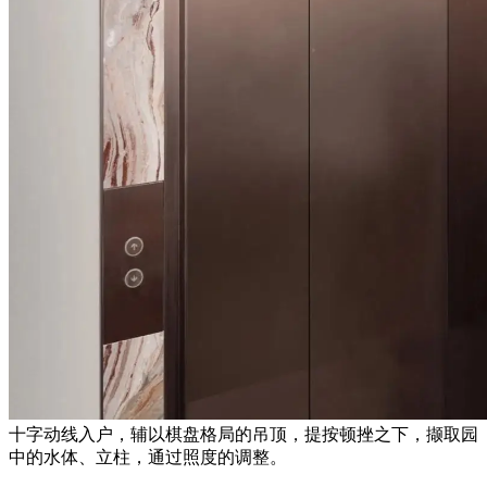
十字动线入户，辅以棋盘格局的吊顶，提按顿挫之下，撷取园
中的水体、立柱，通过照度的调整。