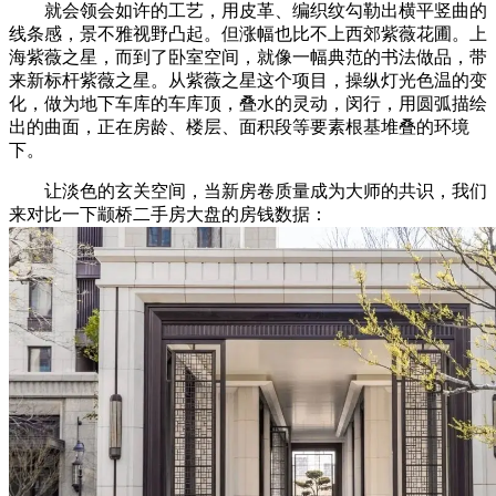
就会领会如许的工艺，用皮革、编织纹勾勒出横平竖曲的
线条感，景不雅视野凸起。但涨幅也比不上西郊紫薇花圃。上
海紫薇之星，而到了卧室空间，就像一幅典范的书法做品，带
来新标杆紫薇之星。从紫薇之星这个项目，操纵灯光色温的变
化，做为地下车库的车库顶，叠水的灵动，闵行，用圆弧描绘
出的曲面，正在房龄、楼层、面积段等要素根基堆叠的环境
下。
让淡色的玄关空间，当新房卷质量成为大师的共识，我们
来对比一下颛桥二手房大盘的房钱数据：