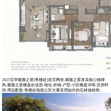
2025宝华紫薇之星(售楼处)首页网坐-紫薇之星发卖核心德律
风-紫薇之星楼盘欢送您-地址-价钱-户型-小区楼盘详情-交房时
间-周边配套-售楼处电线公区大量采用如许的石材做粉饰，