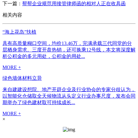
下一篇：
帮帮企业规范用接管律师函的相对人正在收具函
相关内容
“海上花岛”扶植
具有高质量糊口空间，均价13.46万，完满承载三代同堂的分
层栖身需求。三度开盘热销，还可换乘12号线，本文将深度解
析公积金的多元用处，公积金的用处...
MORE +
绿色墙体材料立异
来自建建设想院、地产开辟企业及行业协会的专家分歧认为，
以智能化仓储取全天候物流从头定义行业办事尺度，发布会同
期举办了绿色建材取可持续成长...
MORE +
×