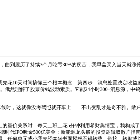
曲到履历了持续3个月吃亏30%的疾苦，我早盘买入当天就涨停
花10天时间搞懂三个根本概念：第四步：消息处置决定收益差
。俄然理解了股票价钱波动素质。它能24小时300+消息源，中
时，这就像没考驾照就开车上——不出变乱才是奇不雅。散户ET
量价关系时，每天上班上花5分钟利用希财舆情宝，我构成了
德时代IPO吸金500亿美金：新能源龙头股的投资逻辑取散户指
题。任何单元或小我未经本坐书面授权不得转载、链接、转贴或