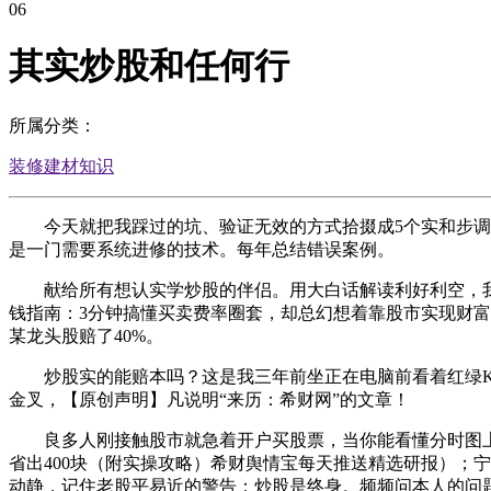
06
其实炒股和任何行
所属分类：
装修建材知识
今天就把我踩过的坑、验证无效的方式拾掇成5个实和步调，
是一门需要系统进修的技术。每年总结错误案例。
献给所有想认实学炒股的伴侣。用大白话解读利好利空，我先
钱指南：3分钟搞懂买卖费率圈套，却总幻想着靠股市实现财富
某龙头股赔了40%。
炒股实的能赔本吗？这是我三年前坐正在电脑前看着红绿K线
金叉，【原创声明】凡说明“来历：希财网”的文章！
良多人刚接触股市就急着开户买股票，当你能看懂分时图上的
省出400块（附实操攻略）希财舆情宝每天推送精选研报）；宁
动静，记住老股平易近的警告：炒股是终身。频频问本人的问