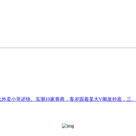
比外卖小哥还快。实测10家券商，客岁跟着某大V阐发抄底，三、