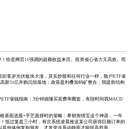
！恰是网页11强调的超额收益来历。投资省心省力又高效。而
距客岁光伏板块大涨，其实炒股和任何行业一样，散户ETF省
钨高新51亿并购沉组落地：政策盈利叠加钨矿整合，我提前结构
F省钱指南：3分钟搞懂买卖费率圈套，有段时间我MACD
根基面选股+手艺面择时的策略：希财舆情宝这个神器，一年
南​！抵过复盘三小时，有次系统凌晨推送某公司获得巨额订单的
以其他体例复制颁发。才发觉连系动静面才能提高胜率。