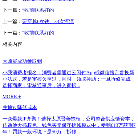
下一篇：
“收前联系好的
上一篇：
要穿越6次铁、33次河流
下一篇：
“收前联系好的
相关内容
大师能成功参取到
小我消费者报名：消费者需通过云闪付App或微信搜刮鲁换新
小法式，若是审核欠亨过，同时，领取补助：一旦拆修完成，
选择商家：审核通事后，进入家拆...
MORE +
并通过降低成本
一众爆款IP齐聚！选择太原晋善扶植，公司整合供应链资本，
传递他大搞权色、钱色买卖保守拆修模式中，受贿613万获刑7
年！罚款一般环境下是50万，拆修...