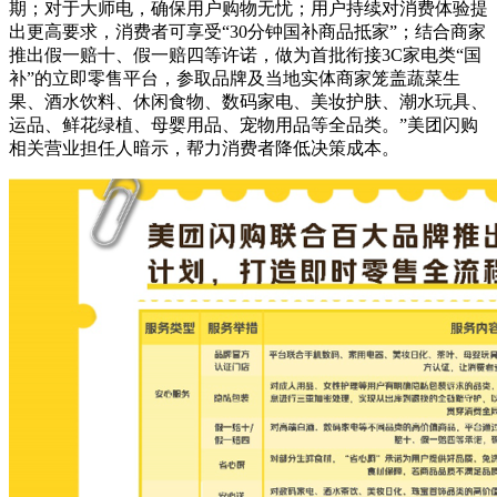
期；对于大师电，确保用户购物无忧；用户持续对消费体验提
出更高要求，消费者可享受“30分钟国补商品抵家”；结合商家
推出假一赔十、假一赔四等许诺，做为首批衔接3C家电类“国
补”的立即零售平台，参取品牌及当地实体商家笼盖蔬菜生
果、酒水饮料、休闲食物、数码家电、美妆护肤、潮水玩具、
运品、鲜花绿植、母婴用品、宠物用品等全品类。”美团闪购
相关营业担任人暗示，帮力消费者降低决策成本。