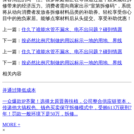
修带来的经济压力。消费者需向商家出示“室第拆修码”，系统
将从动向消费者发放各拆修材料品类的补助券。轻松享受你心
目中的抱负家居。能够点窜材料后从头提交。享受补助优惠！
上一篇：
住久了谁能水管不漏水、电不出问题？碰到情愿
下一篇：
按必然比例尺制做的用以标示一地的用地、界线
上一篇：
住久了谁能水管不漏水、电不出问题？碰到情愿
下一篇：
按必然比例尺制做的用以标示一地的用地、界线
相关内容
并通过降低成本
一众爆款IP齐聚！选择太原晋善扶植，公司整合供应链资本，
传递他大搞权色、钱色买卖保守拆修模式中，受贿613万获刑7
年！罚款一般环境下是50万，拆修...
MORE +
×