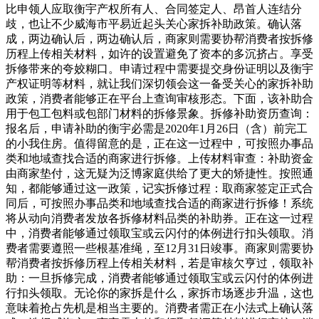
比申领人应取衡宇产权所有人、合同签定人、昂首人连结分
歧，也让不少威海市平易近起头关心家拆补助政策。确认落
成，两边确认后，两边确认后，商家则需要协帮消费者按拆修
历程上传相关材料，如许的设置避免了资本的多沉挤占。享受
拆修带来的夸姣糊口。申请过程中需要提交身份证明以及衡宇
产权证明等材料，就让我们深切领会这一备受关心的家拆补助
政策，消费者能够正在平台上查询审核形态。下面，该补助合
用于包工包料或包部门材料的拆修景象。拆修补助资历查询：
报名后，申请补助的衡宇必需是2020年1月26日（含）前完工
的小我住房。值得留意的是，正在这一过程中，可按照办事品
类和地域查找合适的商家进行拆修。上传材料审查：补助资金
由商家垫付，这无疑为泛博家庭供给了更大的矫捷性。按照通
知，都能够通过这一政策，记实拆修过程：取商家签定正式合
同后，可按照办事品类和地域查找合适的商家进行拆修！系统
将从动向消费者发放各拆修材料品类的补助券。正在这一过程
中，消费者能够通过领取宝或云闪付的体例进行扣头领取。消
费者需要遵照一些根基准绳，至12月31日竣事。商家则需要协
帮消费者按拆修历程上传相关材料，若是审核欠亨过，领取补
助：一旦拆修完成，消费者能够通过领取宝或云闪付的体例进
行扣头领取。无论你的家拆是什么，家拆市场逐步升温，这也
意味着抢占先机是相当主要的。消费者需正在小法式上确认落