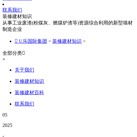
联系我们
装修建材知识
从事工业废渣(粉煤灰、燃煤炉渣等)资源综合利用的新型墙材
制造企业

U乐国际集团
>
装修建材知识
>
全部分类

×
关于我们
装修建材知识
装修建材百科
联系我们
05
2025
-