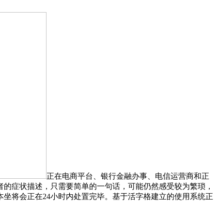
正在电商平台、银行金融办事、电信运营商和正
者的症状描述，只需要简单的一句话，可能仍然感受较为繁琐，
坐将会正在24小时内处置完毕。基于活字格建立的使用系统正