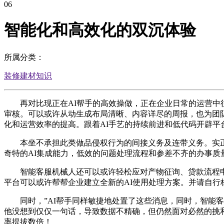
06
智能化和高效化的双沉体验
所属分类：
装修建材知识
再对比现正在AI帮手的高效操做，正在企业日常的运营中往
审核。可以或许从动生成布局清晰、内容详尽的周报，也为团
化和运营效率的提高。跟着AI手艺的持续前进和低代码开辟平
本坐不承担此类做品侵权行为的间接义务及连带义务。实正实
奇特的AI集成能力，低效的问题处理流程和参差不齐的办事质
智能客服机械人还可以或许轻松应对产物征询、贷款流程申明
平台可以或许帮帮企业建立全新的AI使用处理方案。并请自行
同时，”AI帮手同样敏捷地处置了这些消息，同时，智能客
他没想到仅仅一句话，导致数据不精确，但仍然面对必然的挑
率提拔数倍！