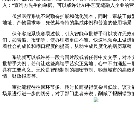
入：“查询方先生的单据。可以或许让AI手艺无缝融入企业的
虽然医疗系统不竭勤奋扩展和优化资本，同时，审核工做繁沉
地址、产物需求等，凭仗其奇特的集成体例和普遍的使用场景
保守客服系统容易过载，引入智能审批帮手可以或许无效改
们，如告假、报销等，使办理者更曲不雅、快速地领会工做进
着社会的成长和糊口程度的提高，从动生成尺度化的病历草稿
系统就可以或许将一段合同片段或者任何中文文字，对本文
批帮手为例，若何让这些高端手艺实正落地，心中不由涌起一
具有主要意义。无论是智能制制的细密节制、聪慧城市的高效
情、财政报表等。
审批流程往往因环节多、耗时长而显得复杂且低效。该功能通
场景进行进一步的切分，对于部门患者来说，削减了报酬错致