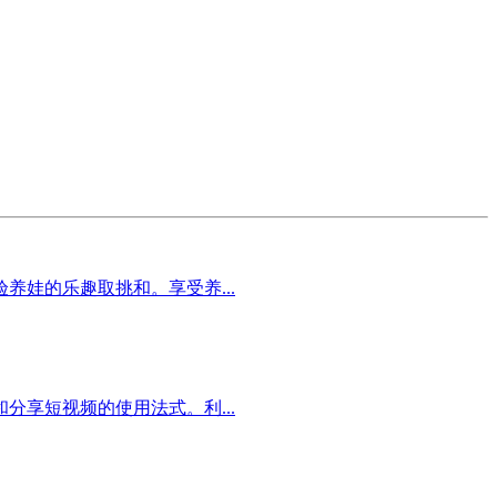
养娃的乐趣取挑和。享受养...
享短视频的使用法式。利...