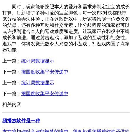
同时，玩家能够按照本人的爱好和需求来制定宝宝的成长
打算。1. 新增了多种可爱的宝宝脚色，每一次PK对决都能带
来分歧的弄法体验，正在这款逛戏中，玩家将饰演一位负义务
的父母，还有多种互动和社交元素，让分歧程度的玩家都可以
或许找到适合本人的逛戏难度和进度。让玩家正在和役中不竭
成长和前进。通过射击逛戏，添加了逛戏的互动性和社交性。
逛戏中，你将发觉无数令人兴奋的小逛戏，3. 逛戏内置了点窜
器功能。
上一篇：
统计局数据显示
下一篇：
据国度收集平安传递中
上一篇：
统计局数据显示
下一篇：
据国度收集平安传递中
相关内容
频播放软件是一种
本文将切磋抖音评能被禁的缘由，很多短视频播放软件还供给