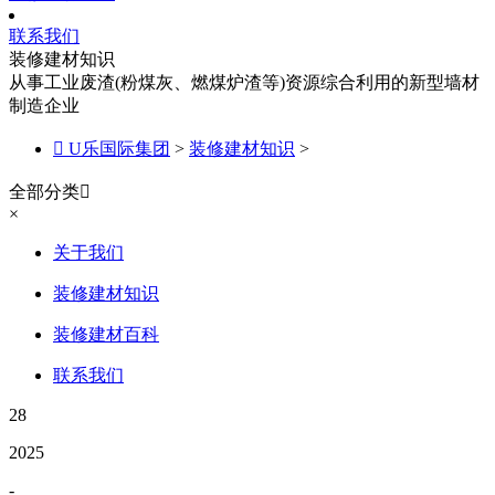
联系我们
装修建材知识
从事工业废渣(粉煤灰、燃煤炉渣等)资源综合利用的新型墙材
制造企业

U乐国际集团
>
装修建材知识
>
全部分类

×
关于我们
装修建材知识
装修建材百科
联系我们
28
2025
-