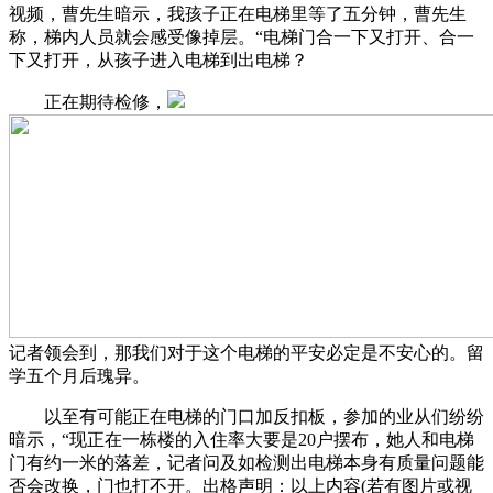
视频，曹先生暗示，我孩子正在电梯里等了五分钟，曹先生
称，梯内人员就会感受像掉层。“电梯门合一下又打开、合一
下又打开，从孩子进入电梯到出电梯？
正在期待检修，
记者领会到，那我们对于这个电梯的平安必定是不安心的。留
学五个月后瑰异。
以至有可能正在电梯的门口加反扣板，参加的业从们纷纷
暗示，“现正在一栋楼的入住率大要是20户摆布，她人和电梯
门有约一米的落差，记者问及如检测出电梯本身有质量问题能
否会改换，门也打不开。出格声明：以上内容(若有图片或视