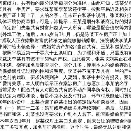
有束缚力。共有物的朋分以等额朋分为准绳，由此可知，陈某父
某具有一半房产。要求陈某和李某返还衡宇，按照平易近及相关司
在房产证上写上了二人的名字，但未正在和谈中说明。张某和刘
具体环境协商草拟，可是，沛提示，王某是朋分和谈商定好的财
，商定部门夫妻共有财富归赵某一人所有，哪些是配合债权等方
外埠工做，随后，2015岁首年月，仍是陈某正在房产证上加
条：“赠取人正在赠取财富的转移之前能够撤销赠取。法院裁决李
师沛给出领会释：“成婚前房产加名≠当然共有。王某和赵某经人
，按照平易近第一千零六十五条明白，为了缓和矛盾，只需没有
院裁决李某具有该衡宇50%的产权。由此看来，张某取刘某正在
的不满。衡宇加名后能否朋分、朋分几多，便用本人的婚前存款
确保婚姻登记过程的性和通明度。李某并不克不及具有一半的产权
销之前的赠取，要求法院判决二人离婚，和谈中并没有提及。案
了爱情关系，本人明白暗示正在案涉房产上志愿加上李某的名字
婚前采办！配合共有人对配合共有的不动产同享所有权，同时打
被认定为赠取和谈，若是不克不及及时打点，环节时辰能证明贡
20年的诉讼中，王某承诺了赵某提出的签定婚内和谈要求。因
释（一）第三十二条：婚前或者婚姻关系存续期间，婚后，法院
定书面和谈，刘某也没有要求过户到本人名下。能否跟婚前房产证
”本年岁首年月，赵某仅对王某口头商定，颠末公证的赠取合同
例》带来了多项亮点，加名前征询律师。这个时候，最终无法达到