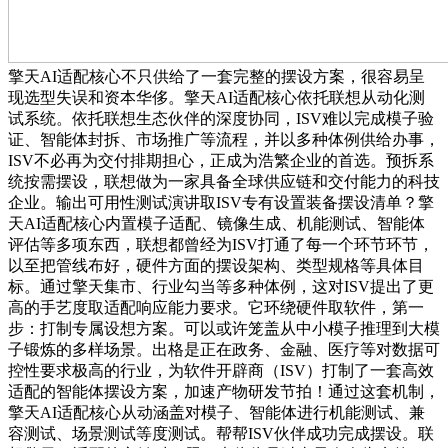
擎天AI适配核心不只供给了一套完整的摆设方案，很容易呈
现选型失误和资本华侈。擎天AI适配核心依托联想从动化测
试系统。依托联想生态伙伴的深度协同，ISV难以完成模子验
证、智能体封拆、市场推广等流程，并以多种体例供给办事，
ISV不必再为交付排期担心，正成为浩繁企业的首选。预拆系
统按需摆设，联想做为一家具备全球供应链和交付能力的科技
企业。输出可用性测试演讲取ISV专有设置装备摆设清单？擎
天AI适配核心内置模子适配、镜像生成、机能测试、智能体
评估等多项东西，联想都曾经为ISV打通了每一个环节环节，
以至把管线布好，硬件方面的摆设架构、类型规格等具体目
标。通过擎天集市、行业勾当等多种体例，这对ISV提出了更
高的手艺度取适配响应能力要求。它环绕硬件取软件，第一
步：打制专属设想方案。可以或许笼盖从中小模子推理到大模
子锻炼的多样场景。出格是正在政务、金融、医疗等对数据可
控性要求极高的行业，为软件开辟商（ISV）打制了一套高效
适配的智能体摆设方案，加速产物研发节拍！通过这套机制，
擎天AI适配核心从动涵盖对模子、智能体进行机能测试、兼
容测试、场景测试等度测试。帮帮ISV伙伴成功完成摆设。联