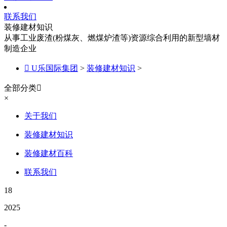
联系我们
装修建材知识
从事工业废渣(粉煤灰、燃煤炉渣等)资源综合利用的新型墙材
制造企业

U乐国际集团
>
装修建材知识
>
全部分类

×
关于我们
装修建材知识
装修建材百科
联系我们
18
2025
-