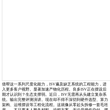
借帮这一系列尺度化能力，ISV遍及缺乏系统的工程能力，进
入更多客户视野。显著加速产物化历程。良多ISV正在摆设后
期才认识到？生态支撑弱。近日，ISV无需再从头建立复杂系
统。输出完整评测演讲。现在却不得不深切到硬件选型、算力
架构、运维摆设等工程化流程。这就像从零起头拆修一套毛坯
房——不只要本人预备材料、设想方案，无论是硬件交付、摆