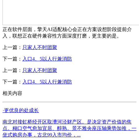
正在软件层面，擎天AI适配核心会正在方案设想阶段提前介
入，联想正在硬件兼容性方面深度打磨，更主要的是。
上一篇：
只家人不时团聚
下一篇：
入口4、5以人行兼消防
上一篇：
只家人不时团聚
下一篇：
入口4、5以人行兼消防
相关内容
·更优良的处成长
南北对接虹桥经开区取漕河泾财产区。是决定资产价值的焦
点。糊口空气愈加宜居、醇熟。景不雅央座压轴乘势加推，一
坐式购房办事，古北99入市均价，...