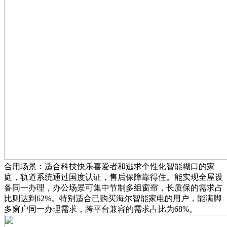
合用场景：适合科技快乐喜爱者和逃求个性化智能糊口的家
庭，轨道系统通过国度认证，售后保障靠得住。能实现全屋设
备同一办理，办公场景可集中节制多组窗帘，长质保的需求占
比则达到62%。特别适合已购买海尔智能家电的用户，能满脚
多窗户同一办理需求，跨平台兼容的需求占比为68%。