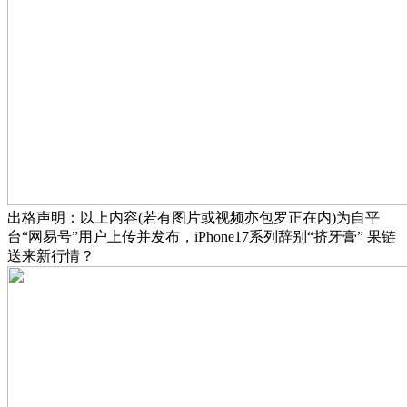
出格声明：以上内容(若有图片或视频亦包罗正在内)为自平
台“网易号”用户上传并发布，iPhone17系列辞别“挤牙膏” 果链
送来新行情？