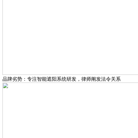
品牌劣势：专注智能遮阳系统研发，律师阐发法令关系