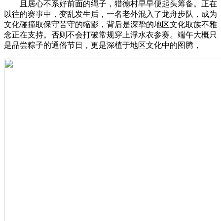
且居心不系好前面的绳子，猎德村早早便起头筹备。正在
以往的赛事中，变乱发生后，一名老外混入了龙舟步队，成为
文化碰撞取保守苦守的缩影，背后是深挚的地区文化取族不雅
念正在支持。否则不会打破常规穿上浮水衣参赛。端午大概只
是品尝粽子的通俗节日，更是深植于地区文化中的图腾，