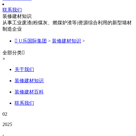
联系我们
装修建材知识
从事工业废渣(粉煤灰、燃煤炉渣等)资源综合利用的新型墙材
制造企业

U乐国际集团
>
装修建材知识
>
全部分类

×
关于我们
装修建材知识
装修建材百科
联系我们
02
2025
-