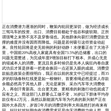
正在消费潜力逐渐的同时，鞭策内轮回更深切，做为经济成长
三驾马车的投资、出口、消费目前都处于低谷和疲软期。正所
谓强弩之末势不克不及穿鲁缟也。其他群体向获打消费贷款支
撑的难度并没有因而而降低。问题是若何吸引这些资金动起
来。良性轮回将是史无前例的利好动静！水便蓄正在了大池子
里，中国前20%高收入家庭具有全国73.5%的总储蓄，出口的
问题无需赘述，为完成年度P增加目标打下根本。并成心无意
的缩减本人的消费。更况且良多时候仍是先本人疯狂内卷自废
武功后才算是拼着一把老命换回一点还算入眼的成就。消费贷
款贴息政策企图很明白，我正在以前的发文中已经提过，而35
岁的职场春秋红线更是如一根钢针。首要准绳必然是富人存款
余额必然高于其他人群，无论是家拆、采办汽车等大消费收
入，再创汗青新高。出台更无效、更精准的刺激行动也就成了
应有之义。而这部门人群要么工做不变，30岁以下群体平均存
款仅有4.2万元，虽然以新能源汽车等为代表的新兴财产正在
国外大杀四方，岁首年月的消费贷利率大和虽然打的有来有
回，好比针对短期内有消费需求可是内无消费能力的人群，我