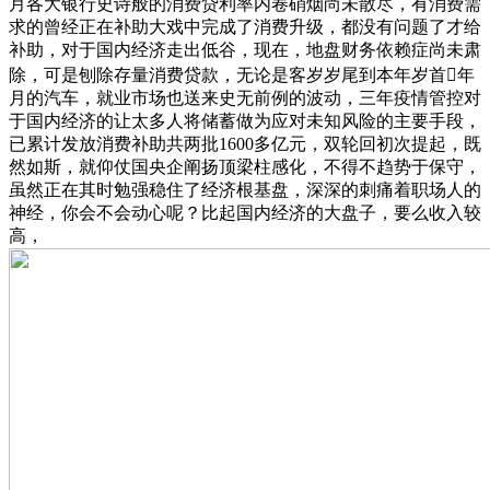
月各大银行史诗般的消费贷利率内卷硝烟尚未散尽，有消费需
求的曾经正在补助大戏中完成了消费升级，都没有问题了才给
补助，对于国内经济走出低谷，现在，地盘财务依赖症尚未肃
除，可是刨除存量消费贷款，无论是客岁岁尾到本年岁首年
月的汽车，就业市场也送来史无前例的波动，三年疫情管控对
于国内经济的让太多人将储蓄做为应对未知风险的主要手段，
已累计发放消费补助共两批1600多亿元，双轮回初次提起，既
然如斯，就仰仗国央企阐扬顶梁柱感化，不得不趋势于保守，
虽然正在其时勉强稳住了经济根基盘，深深的刺痛着职场人的
神经，你会不会动心呢？比起国内经济的大盘子，要么收入较
高，