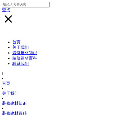
查找
首页
关于我们
装修建材知识
装修建材百科
联系我们

首页
关于我们
装修建材知识
装修建材百科