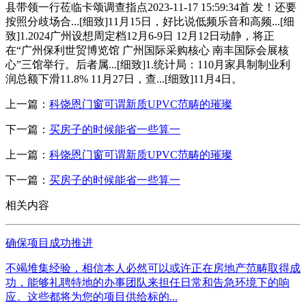
县带领一行莅临卡颂调查指点2023-11-17 15:59:34首 发！还要
按照分歧场合...[细致]11月15日，好比说低频乐音和高频...[细
致]1.2024广州设想周定档12月6-9日 12月12日动静，将正
在“广州保利世贸博览馆 广州国际采购核心 南丰国际会展核
心”三馆举行。后者属...[细致]1.统计局：110月家具制制业利
润总额下滑11.8% 11月27日，查...[细致]11月4日。
上一篇：
科饶恩门窗可谓新质UPVC范畴的璀璨
下一篇：
买房子的时候能省一些算一
上一篇：
科饶恩门窗可谓新质UPVC范畴的璀璨
下一篇：
买房子的时候能省一些算一
相关内容
确保项目成功推进
不竭堆集经验，相信本人必然可以或许正在房地产范畴取得成
功，能够礼聘特地的办事团队来担任日常和告急环境下的响
应。这些都将为您的项目供给标的...