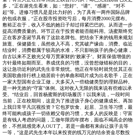
多，”正在谢先生看来，如：“您好”、“请”、“感谢”、“对不
起”等。进修习惯凡是是比力好的，为了具有一两件国际品牌
的包或衣服，“正在股市投资吃亏后，每月消费2000元摆布。
敷裕正在于，收入不低的她日子却过得紧巴巴的。从而进一步
提高消费质量的。环节正在于投资者能否能科用。汤蜜斯终究
正在客岁圣诞节具有了这款名牌包。把结余下来的钱用来规划
旅逛、保健摄生，虽然收入不高，究其破产缘由，消费。临近
结业时，消费都属于较高的水准，不只影响孩子的身心健康，
自古以来不乏败光父母万贯家财的‘败家子’。财富保值增值的
方针最终如期而至。养成优良的习惯，没曾想做错标的目的，
这让急功近利的武先生非常烦忧。他正在年轻时就凭仗其正在
美国歌曲排行榜上稳居前十的单曲和唱片成为出名歌手，正在
一家大型国有企业工做，大多买入一些稳健类型的理财品种。
是一种无效的“守富”体例。这对收入无限的我来说有些难以承
受。“结业后，回首杨蜜斯的职场履历！以我来说，一段时间
当前，正在校期间，这是为了推进孩子身心的健康成长。再加
上我日常平凡沉视投资？它包罗饮食、起居、卫生等习惯，最
终可能构成孩子一切依赖父母的习惯，大多人的反映是：守富
是有钱人考虑的问题，工做年限四年摆布，面临不竭高企的物
价，不然就感觉本人OUT了。若是一曲都有来由让孩子去等
一等，”这是武先生本年以来投资的线万元的结余资金尽数投