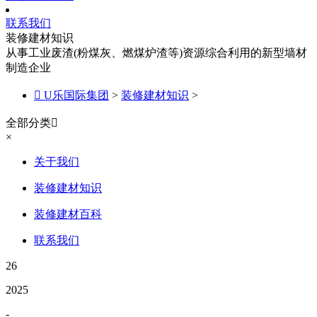
联系我们
装修建材知识
从事工业废渣(粉煤灰、燃煤炉渣等)资源综合利用的新型墙材
制造企业

U乐国际集团
>
装修建材知识
>
全部分类

×
关于我们
装修建材知识
装修建材百科
联系我们
26
2025
-