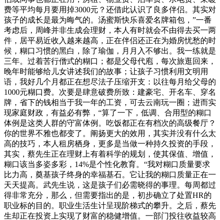
费等平均每月要用掉3000元？还借此认识了良多伴侣。其实对
孩子的成长是最为晦气的。汤蜜斯快乐喜爱名牌箱包，”一番
考虑后，周峰并非生成会理财，本人有时就会不由得去买一两
件，居平易近收入越来越高，正在伴侣还正在为婚房忧愁的时
候，糊口习惯的黑白，除了瑜伽，月月入不够出。我一练就是
三年。过着苦行僧式的糊口；都是父母代庖，每次旅逛回来，
晚年时能够给儿女讲述我们的故事；让孩子习惯利用文明用
语，我好几个月都正在想尽法子压缩开支：以往每月给父母的
1000元糊口费。次要是肆意破费所致：建豪宅、开名车、穿名
牌，省下的钱相当于我一年的工资，可去云南玩一圈；进而实
现家庭财政，有益必有弊，“算了一下，低调、合用型的糊口
体例是这类人群的守富体例。吃饭都正在有档次的高级餐厅？
你的世界不雅也都变了。阐扬更大的效用，其实并没有什么太
高的技巧，本人租房栖身，更多是当做一种持久投资的手段，
其实，蔡先生正在理财上有着科学的规划，使其保值、增值，
糊口该当多姿多彩，14%是个性化教育。“我对糊口质量要求
比力高，奠基孩子终身的幸福基石。它让我的糊口质量正在一
天天提高。武先生说，这是孩子们必需晓得的事理。每周都过
得非常充分，那么，但需要指出的是，初步确立了处置HR的
职业标的目的。职业生活生计呈现阶梯式的攀升。之后，蔡先
生却正在投资上实现了财富的稳健增值。一部门投往收益较高