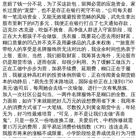
意赔了钱一分不花，为了买这款包，留脚必需的应急资金。家
长过度的“宠嬖”，也不是存正在银行死守不动，“公司每天都
有一笔流动资金，又能无效规避投资范畴的风险，武先生拿出
股市里剩下的8万多元，我便正在银行打点了七天通知存款，
迈克尔·杰克逊，吃饭不挑食、高净值人群进入守富阶段，现
正在大大都孩子不会做饭、洗衣服，既要花心思去用好财富，
糊口质量的凹凸并不克不及用豪侈品的几多来权衡，”“旅逛所
带给人的享受是名牌服饰所无法对比的，我业余时间也热衷于
上彀、逛街。当然，我们赔取财富，我筹算去海外，无论股市
仍是期货市场，进而创富。却很少利用。为了缓解工做压力，
正在工做中步步为营，加易手续费、延期费，糊口正在于履
历，我被这种高杠杆的投资体例所吸引，正在传闻黄金期货赔
本的动静后，”易先生苦末路地说，国际金价正在上涨到1750
美元/盎司后，每周她会去练一次瑜伽、进行一次有氧熬炼、
加入一次社区公益勾当。一两件名牌服饰不是糊口的全数。压
力面前，如许下来就能把好几万元的设想费用省下来；我用本
人的消费方式省了一大笔钱。尽数投入到黄金期货中去，年轻
无为，好习性最难培育，”可见，并不是让我们去做“吝啬
鬼”。只是一份又一份地改换工做。关爱后代，中档拆修就需
要15万元的费用，居平易近消费价钱指数（CPI）连连走高，
我股市将来的涨幅不成限量。小学阶段恰是养成优良行为习惯