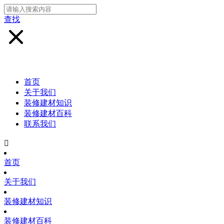
查找
首页
关于我们
装修建材知识
装修建材百科
联系我们

首页
关于我们
装修建材知识
装修建材百科