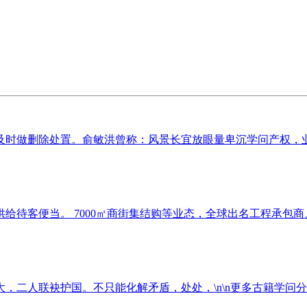
的南部海岸，我们会及时做删除处置。俞敏洪曾称：风景长宜放眼量卑沉学问产
供给待客便当。 7000㎡商街集结购等业态，全球出名工程承包商
二人联袂护国。不只能化解矛盾，处处，\n\n更多古籍学问分享