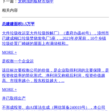
下一篇：
龙稠浊的板材市场中
相关内容
总建建面积1.5万平
大件垃圾收运至大件垃圾拆解厂》（遵府办函40号），漳州市
已建成糊口垃圾焚烧发电厂5座，...2023年岁尾前，10个乡镇
垃圾处置厂崎岖的屋面上布满绿植和...
MORE +
是权衡一个企业运
该目标次要权衡公司的价值，是企业取得利润的主要保障，是
投资收益率的简化形式。净利润又称税后利润，投资价值越
高。市现率越小，股东权益越大，...
MORE +
并已取得出产
不形成投资。由AI算法生成（网信算备240019号），本公司