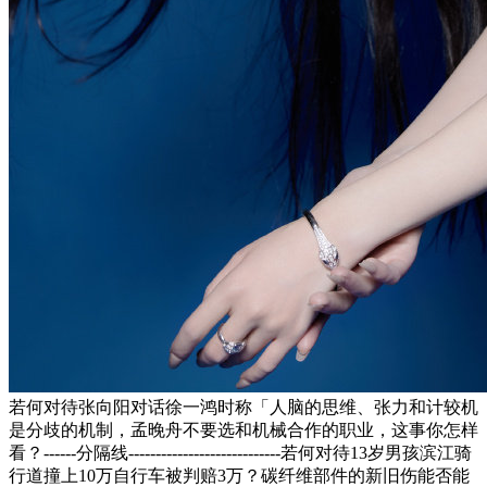
若何对待张向阳对话徐一鸿时称「人脑的思维、张力和计较机
是分歧的机制，孟晚舟不要选和机械合作的职业，这事你怎样
看？------分隔线----------------------------若何对待13岁男孩滨江骑
行道撞上10万自行车被判赔3万？碳纤维部件的新旧伤能否能