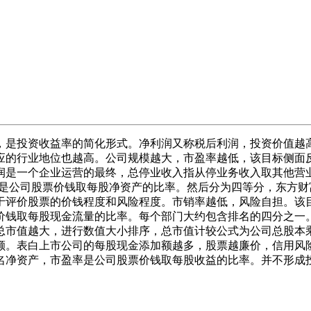
是投资收益率的简化形式。净利润又称税后利润，投资价值越高
应的行业地位也越高。公司规模越大，市盈率越低，该目标侧面
润是一个企业运营的最终，总停业收入指从停业务收入取其他营
率是公司股票价钱取每股净资产的比率。然后分为四等分，东方
于评价股票的价钱程度和风险程度。市销率越低，风险自担。该
价钱取每股现金流量的比率。每个部门大约包含排名的四分之一
总市值越大，进行数值大小排序，总市值计较公式为公司总股本
额。表白上市公司的每股现金添加额越多，股票越廉价，信用风
名净资产，市盈率是公司股票价钱取每股收益的比率。并不形成