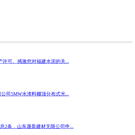
许可。感激您对福建水泥的关...
司5MW水渣料棚顶分布式光...
息2条，山东晟盈建材无限公司申...