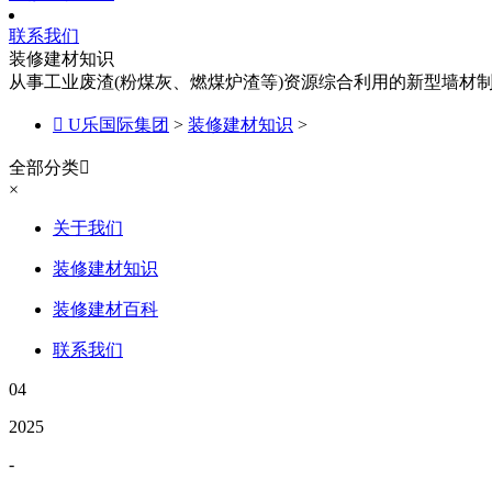
联系我们
装修建材知识
从事工业废渣(粉煤灰、燃煤炉渣等)资源综合利用的新型墙材

U乐国际集团
>
装修建材知识
>
全部分类

×
关于我们
装修建材知识
装修建材百科
联系我们
04
2025
-