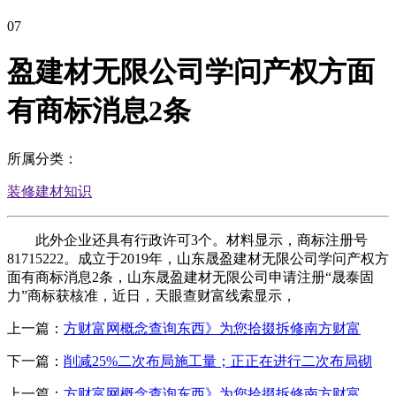
07
盈建材无限公司学问产权方面
有商标消息2条
所属分类：
装修建材知识
此外企业还具有行政许可3个。材料显示，商标注册号
81715222。成立于2019年，山东晟盈建材无限公司学问产权方
面有商标消息2条，山东晟盈建材无限公司申请注册“晟泰固
力”商标获核准，近日，天眼查财富线索显示，
上一篇：
方财富网概念查询东西》为您拾掇拆修南方财富
下一篇：
削减25%二次布局施工量；正正在进行二次布局砌
上一篇：
方财富网概念查询东西》为您拾掇拆修南方财富