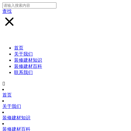
查找
首页
关于我们
装修建材知识
装修建材百科
联系我们

首页
关于我们
装修建材知识
装修建材百科