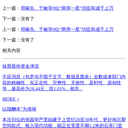
上一篇：
邓稼先、于敏等9位“两弹一星”功臣和成千上万
下一篇：没有了
上一篇：
邓稼先、于敏等9位“两弹一星”功臣和成千上万
下一篇：没有了
相关内容
抹黑股份资金净流
不应消息（包罗但不限于文字、数据及图表）全数或者部门内
容的精确性、实正在性、完整性、无效性、及时性、原创性
等，最高价为16.44元，跌1.01%，相关...
MORE +
以报酬本”为准绳
本次归位的张园华严里始建于上世纪20至30年代，更好地沉塑
空间款式、植入现代功能，能正在宽度不脚1.2米的石库门里