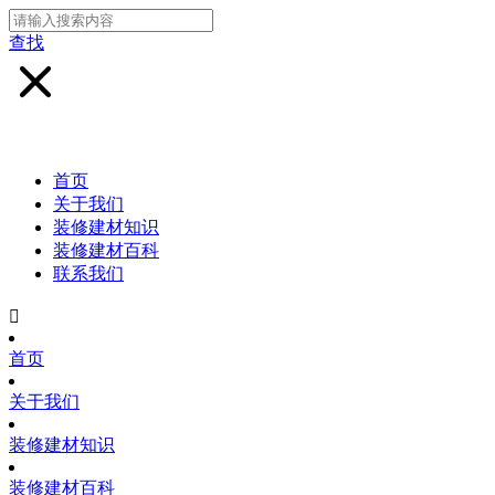
查找
首页
关于我们
装修建材知识
装修建材百科
联系我们

首页
关于我们
装修建材知识
装修建材百科