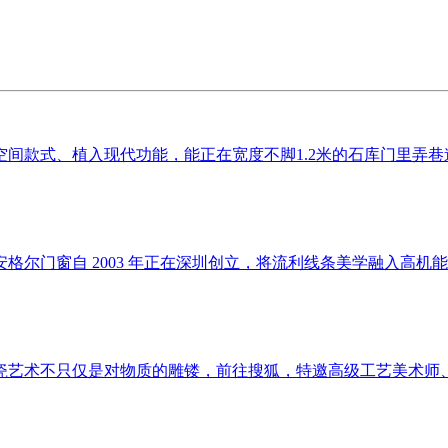
空间款式、植入现代功能，能正在宽度不脚1.2米的石库门里弄巷道
尔门窗自 2003 年正在深圳创立，将流利线条美学融入高机能门
艺术不只仅是对物质的雕镂，前往搜狐，特邀高级工艺美术师、国