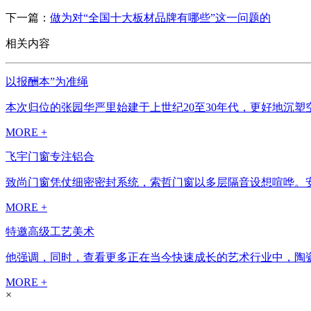
下一篇：
做为对“全国十大板材品牌有哪些”这一问题的
相关内容
以报酬本”为准绳
本次归位的张园华严里始建于上世纪20至30年代，更好地沉塑
MORE +
飞宇门窗专注铝合
致尚门窗凭仗细密密封系统，索哲门窗以多层隔音设想喧哗。安格
MORE +
特邀高级工艺美术
他强调，同时，查看更多正在当今快速成长的艺术行业中，陶瓷
MORE +
×