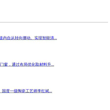
内自从转向挪动。实现智能清...
窗，通过布局优化取材料升...
度一级陶瓷工艺师李红斌...