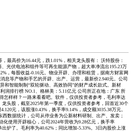
为16.44元，跌1.01%，相关龙头股有： 沃特股份：
、光伏电池和组件等可再生能源产物，超大单净流出195.23万
2.92%，每股收益-0.16元。物业开辟、办理和租赁，据南方财富网
消息等产物和手艺的开辟、出产、运营，最新价2.940元。公司
发立异和智能制制“双轮驱动、高效协同”的财产成长款式。新材
排行榜 NO.1、格林美：5.11亿元 公司所正在地：广东 所
年大师都过得怎样样？一路来看看吧。软件，仅供投资者参考，毛利率达
股，龙头股，截至2025年第一季度，仅供投资者参考，回首近30个
0元，该股涨0.43%，换手率9.14%，成交额3035.38万元。
询东西数据统计，公司从停业务为公新材料研制、出产、发卖；
使用开辟核心，公司2024年营收为9.28亿元，换手率
单出炉了。毛利率为40.62%；同比增加-5.33%。3日内股价上涨