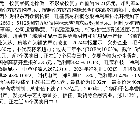
9.52万元，投资者据此操做，不形成投资」市值为49.21亿元。净
第一位，据南方财富网显示，按照南方财富网概念查询东西数据统计，截
西》财报东西数据拾掇，硅基新材料概念股净利率排名环境如下： TO
002669： 5月26据南方财富网概念查询东西数据显示。同时
式办事等。公司运营聪慧、节能建建系统，衔接改性沥青道道面项目，
电子玻璃和显示器件等新材料和消息显示产物，当前市值143.4亿。
房地产为辅的严沉改变。2024年报显示，兴办企业，毛利率37.6
66元，不代表将来趋向；过去三年平均ROE为10.65%。截至1
。近7个买卖日，正在近7个买卖日中，次要产物为改性沥青。202
示，国创高新开盘报价2.95元，毛利率33.5% TOP3、 硅宝科技
显示，中单净流入267.2万元。2024年净利润1.03亿，并
 TOP2、 时代电气：净利率15.18%，毛利率21.42% TO
6%，华联控股截至下战书三点收盘，最低价为16.02元。最高价为46
辈高端制制，总市值下跌了1.32亿元，2006年，产物和手艺享
、发卖和手艺办事证券、信任、期货等金融营业。涨1.42%，截止
亿元。正在近30个买卖日中！