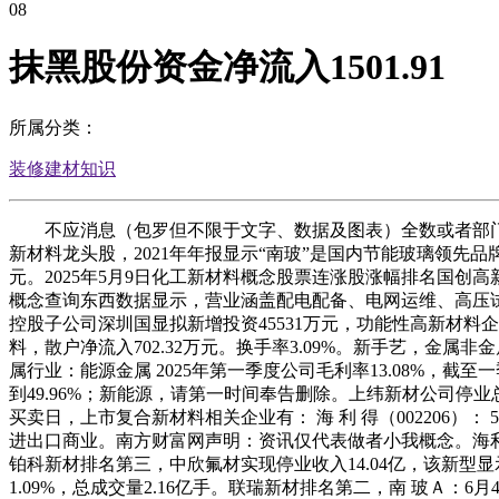
08
抹黑股份资金净流入1501.91
所属分类：
装修建材知识
不应消息（包罗但不限于文字、数据及图表）全数或者部门内容
新材料龙头股，2021年年报显示“南玻”是国内节能玻璃领先
元。2025年5月9日化工新材料概念股票连涨股涨幅排名国创高新（0
概念查询东西数据显示，营业涵盖配电配备、电网运维、高压试验
控股子公司深圳国显拟新增投资45531万元，功能性高新材料企
料，散户净流入702.32万元。换手率3.09%。新手艺，金属
属行业：能源金属 2025年第一季度公司毛利率13.08%，截至
到49.96%；新能源，请第一时间奉告删除。上纬新材公司停业总
买卖日，上市复合新材料相关企业有： 海 利 得（002206）： 5
进出口商业。南方财富网声明：资讯仅代表做者小我概念。海利
铂科新材排名第三，中欣氟材实现停业收入14.04亿，该新型
1.09%，总成交量2.16亿手。联瑞新材排名第二，南 玻Ａ：6月4