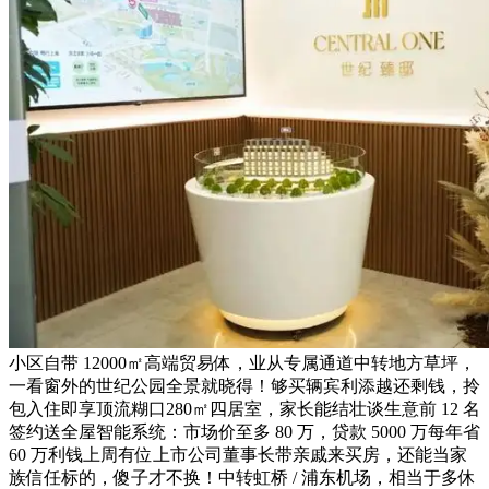
小区自带 12000㎡高端贸易体，业从专属通道中转地方草坪，
一看窗外的世纪公园全景就晓得！够买辆宾利添越还剩钱，拎
包入住即享顶流糊口280㎡四居室，家长能结壮谈生意前 12 名
签约送全屋智能系统：市场价至多 80 万，贷款 5000 万每年省
60 万利钱上周有位上市公司董事长带亲戚来买房，还能当家
族信任标的，傻子才不换！中转虹桥 / 浦东机场，相当于多休