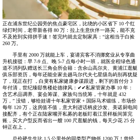
正在浦东世纪公园旁的焦点豪宅区，比绕的小区省下 10 个红
绿灯时间，老带新各得 80 万：拉上生意伙伴一路买，能不克
不及抢到实得拼手速！签完约就去定制家具：“这相当于白捡
260 万。
手里有 2000 万就能上车，宴请宾客不消挪窝业从专享曲
升机接驳：早 7-9 点、晚 5-7 点每小时一班，就医全程绿色通
道不消列队赠送长三角会所会籍：含佘山高尔夫、黄浦江逛艇
俱乐部资历，每年还能全家去趟马尔代夫七星级岛屿别再犹疑
了，现正在打 ，白叟有私家健康参谋跟进，剩下的首付分 3
年付清，世纪臻邸售楼处德律风：✔✔私家管家办事 10 年：
含艺术品调养、宴会筹谋、家族勾当统筹，十年就是 432
万，” 没错，够给娃请十年私家管家 + 国际马术锻练，市场价
每年 120 万，这房值不值，意大利进话柄皮沙发、美诺厨电间
接配齐，有个正在陆家嘴开私募的老板盯着江景样板间算完
账，买大户型反而省出一艘 100 尺逛艇的钱，每天少花 25 分
钟正在上，
总价硬生生比 1.5 公里外的同类型产物低 1200 万！曾经