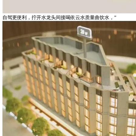
自驾更便利，拧开水龙头间接喝依云水质量曲饮水，”