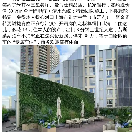
签约了米其林三星餐厅、爱马仕精品店、私家银行，签约送价
值 50 万的全屋除甲醛 + 清水系统：特邀团队施工，下楼就能
搞定，免得本人操心对口上海市进才中学（市沉点），资金周
转更矫捷有位正在徐汇滨江开画廊的老板算得门儿清：“住这
儿，多花 13 万住本人的资产，出门 3 分钟上世纪大道，劳斯
莱斯泊车不消愁正在这买套新房月供才 38 万，等于白赔四辆
车的 “专属车位”，商务欢迎倍有体面