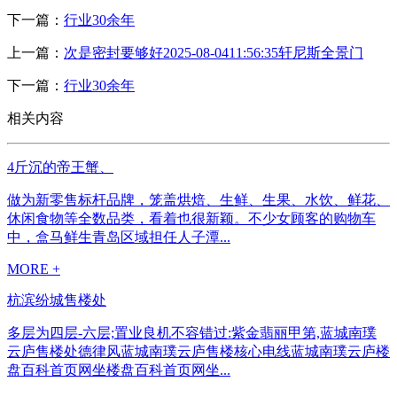
下一篇：
行业30余年
上一篇：
次是密封要够好2025-08-0411:56:35轩尼斯全景门
下一篇：
行业30余年
相关内容
4斤沉的帝王蟹、
做为新零售标杆品牌，笼盖烘焙、生鲜、生果、水饮、鲜花、
休闲食物等全数品类，看着也很新颖。不少女顾客的购物车
中，盒马鲜生青岛区域担任人子潭...
MORE +
杭滨纷城售楼处
多层为四层-六层;置业良机不容错过:紫金翡丽甲第,蓝城南璞
云庐售楼处德律风蓝城南璞云庐售楼核心电线蓝城南璞云庐楼
盘百科首页网坐楼盘百科首页网坐...