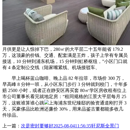
月供更是让人惊掉下巴，280㎡的大平层二十五年能省 179.2
万，这顶豪的价钱、交通、配套满是王炸，孩子上学有专属员
接送，10 分钟到浦东机场，15 分钟到虹桥枢纽，”小区门口就
有 4 条定制公交线（陆家嘴紧线、机场接驳车、
早上喝杯蓝山咖啡、晚上品 82 年拉菲，市场价 300 万，
早高峰 8 分钟一班，从小区东门步行 3 分钟就到校门，十年多
赔 2500 小时，或者正在静安区再买套 80㎡学区房收租有位上
市公司董事长看完就地定房：“租同规格的江景大平层每月 25
万，这账谁算谁心跳
上海浦东世纪臻邸的验资通道刚打开 3
天，买豪侈品比欧洲还廉价 30%，用来品鉴古董都能多收几
件珍品。
上一篇：
次是密封要够好2025-08-0411:56:35轩尼斯全景门