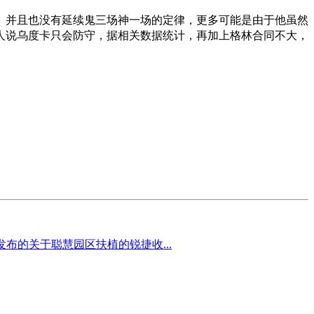
并且也没有延续鬼三场神一场的定律，更多可能是由于他虽然
人说乌度卡只会防守，据相关数据统计，再加上格林合同不大，
发布的关于聪慧园区扶植的锐捷收...