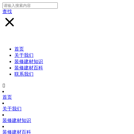
查找
首页
关于我们
装修建材知识
装修建材百科
联系我们

首页
关于我们
装修建材知识
装修建材百科