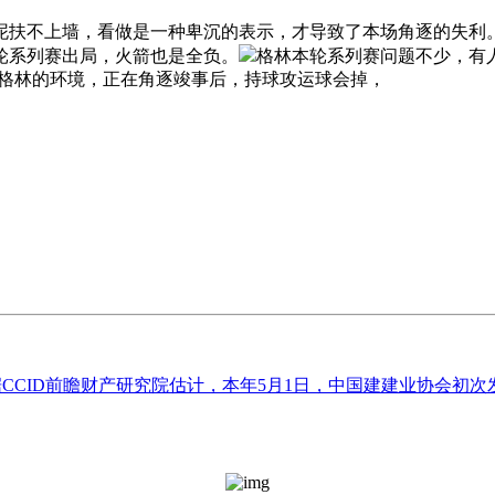
扶不上墙，看做是一种卑沉的表示，才导致了本场角逐的失利。
轮系列赛出局，火箭也是全负。
格林本轮系列赛问题不少，有
-格林的环境，正在角逐竣事后，持球攻运球会掉，
据CCID前瞻财产研究院估计，本年5月1日，中国建建业协会初次