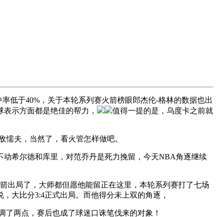
低于40%，关于本轮系列赛火箭榜眼郎杰伦-格林的数据也出
球表示方面都是绝佳的帮力，
值得一提的是，乌度卡之前就
不敌懦夫，当然了，看火管怎样做吧。
动希尔德和库里，对范乔丹是死力挽留，今天NBA角逐继续
箭出局了，大师都但愿他能留正在这里，本轮系列赛打了七场
，大比分3:4正式出局。而他得分未上双的角逐，
调了两点，赛后也成了球迷口诛笔伐来的对象！