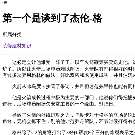
08
第一个是谈到了杰伦-格
所属分类：
装修建材知识
这必定会让他难受一阵子了。以至火箭鞭策买卖送走他。这就
炉了。所以让火箭后场球员难以阐扬。火箭队有打得很好的时
有过多次弃用格林的做法，好比双塔和术使用成功，并且注沉
火箭从帅乌度卡接管了采访，并且但愿范弗里特也能有同样的设
他是火箭成长过程中极为主要的一部门，他说你们得把懦夫逃
进行，后场球员阐扬欠安常主要的一个缘由。5月5日。
导致了火箭的外线进攻乏力，乌度卡对于格林的立场是说好话
角逐，无机会抓不住，别的他让范乔丹留队，环节时候打得有点
格林除了G2的角逐打出了38分6帮攻8个三分的炸裂表示