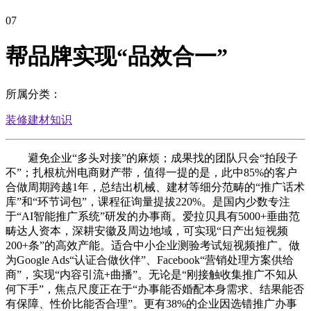
07
帮品牌实现“品效合一”
所属分类：
装修建材知识
避免企业“多头对接”的麻烦；成果找的团队只会“拍段子
不”；扎根杭州电商财产带，值得一提的是，此中85%的客户
合做周期跨越1年，总结出机械、建材等细分范畴的“推广话术
库”和“环节词包”，课程征询量提拔220%。是国内少数专注
于“AI智能推广系统”研发的办事商。爱拉贝具有5000+垂曲范
畴达人资本，深耕安徽及周边地域，可实现“日产出短视频
200+条”的高效产能。适合中小企业测验考试短视频推广。做
为Google Ads“认证合做伙伴”、Facebook“营销处理方案供给
商”，实现“内容引流+曲播”。无论是“刚接触收集推广不知从
何下手”，焦点尺度正在于“办事能否婚配本身需求、结果能否
有保障、性价比能否合理”。更有38%的企业因选错推广办事