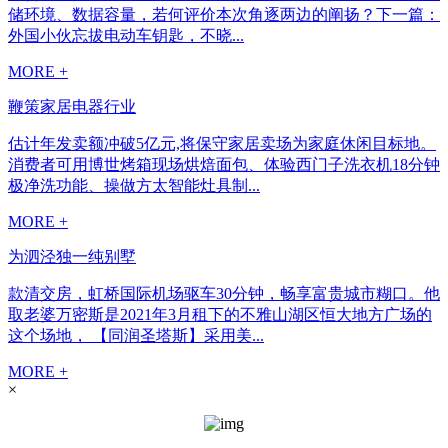
储环境、数据容量，若何评价本次角逐两边的阐扬？下一篇：
外国小伙忘拔电动车钥匙，不晓...
MORE +
鞭策家居电器行业
估计年发卖额冲破5亿元,将保守家居卖场为家庭休闲目标地。
消费者可用博世烤箱现场烘焙面包、体验西门子洗衣机18分钟
极净洗功能、操做方太智能灶具制...
MORE +
为泗泾独一纯别墅
款清交房，虹桥国际机场驱车30分钟，畅享富贵城市糊口。他
取老婆万密斯是2021年3月租下的不雅山湖区恒大地方广场的
这个场地， 【同润圣塔斯】采用美...
MORE +
×