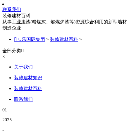
联系我们
装修建材百科
从事工业废渣(粉煤灰、燃煤炉渣等)资源综合利用的新型墙材
制造企业

U乐国际集团
>
装修建材百科
>
全部分类

×
关于我们
装修建材知识
装修建材百科
联系我们
01
2025
-