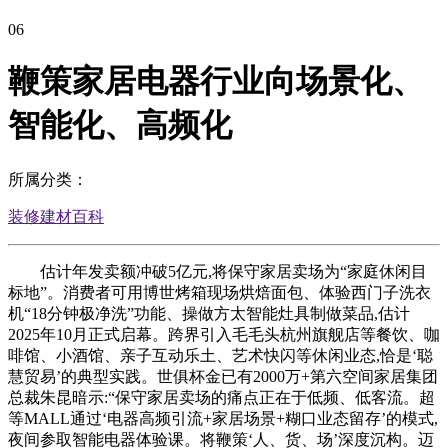
06
鞭策家居电器行业向场景化、
智能化、高频化
所属分类：
装修建材百科
估计年发卖额冲破5亿元,将保守家居卖场为“家庭休闲目
标地”。消费者可用博世烤箱现场烘焙面包、体验西门子洗衣
机“18分钟极净洗”功能、操做方太智能灶具制做菜品,估计
2025年10月正式启幕。跨界引入毛毛头杭州旗舰店等餐饮、咖
啡馆、小酒馆、亲子互动乐土、艺术快闪等休闲业态,恰是‘聪
慧贸易’的典型实践。世俱杯金已有2000万+第六空间家居集团
总裁朱昆暗示:“保守家居卖场的痛点正在于低频、低客流。超
等MALL通过‘电器高频引流+家居场景+糊口业态留存’的模式,
夜间参取智能电器体验课。将鞭策‘人、货、场’深度沉构。迈