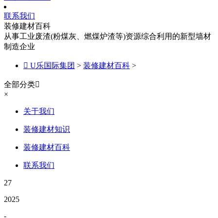
联系我们
装修建材百科
从事工业废渣(粉煤灰、燃煤炉渣等)资源综合利用的新型墙材
制造企业

U乐国际集团
>
装修建材百科
>
全部分类

×
关于我们
装修建材知识
装修建材百科
联系我们
27
2025
-