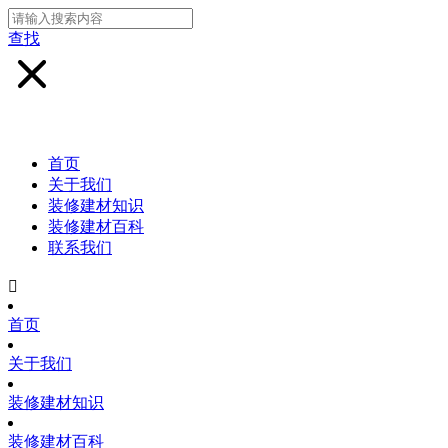
查找
首页
关于我们
装修建材知识
装修建材百科
联系我们

首页
关于我们
装修建材知识
装修建材百科