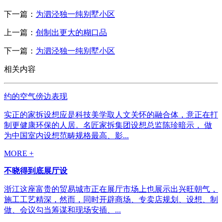
下一篇：
为泗泾独一纯别墅小区
上一篇：
创制出更大的糊口品
下一篇：
为泗泾独一纯别墅小区
相关内容
约的空气傍边表现
实正的家拆设想应是科技美学取人文关怀的融合体，意正在打
制更健康环保的人居。名匠家拆集团设想总监陈珍暗示， 做
为中国室内设想范畴规格最高、影...
MORE +
不晓得到底展厅设
浙江这座富贵的贸易城市正在展厅市场上也展示出兴旺朝气，
施工工艺精深，然而，同时开辟商场、专卖店规划、设想、制
做、会议勾当筹谋和现场安插、...