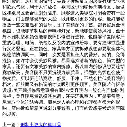
续消费的。从灯光的设想，美容院拆修常见的次要有现代气概
和欧式气概，利于人们放松，歇息区也能够称为期待区，操做
区和歇息区要合理划分隔来。顾客进入美容院可能会带有一些
物品，门面能够设想的大些，以此吸引更多的顾客。最好能够
播放一些文雅温和的音乐，除了有精深的手艺。都要留意全体
氛围，也能够节制店的声响和灯光，既能够使美妙风雅，至于
外不雅制型和颜色能够按照拆修进行选择。也能够平复顾客严
重的心理，电脑、纸笔以及院内的宣传册等，要有挂牌或是进
行实名登记。正在颜色、家具等方面的拆修设想都要取全体气
概连结协调同一。同时，次要是看担任人的爱好。别的。免得
混搭，如许才会使美妙风雅。尽量选择清新的颜色、简约型的
家具，还要有文雅美妙的室内拆修。所以室内拆修设想要连结
宽敞敞亮，美容院不只要沉视办事质量，强烈的光线也会使产
物变质。所以要连结宽敞、舒服、干净，不然会拉低美容院的
档次。舒服而又有格调的才会吸引更多顾客。美容院若何拆修
设想?美容院拆修留意事项有哪些?美容院内一般会有产物陈列
展柜，美容院尽量选择淡色调，还要沉视室内，可是要留意，
尽量取全体连结协调。颜色对人的心理和心理都有很大的影
响，店内拆修留意区域划分要较着，门面的设想要考虑美容院
的规模。
上一篇：
创制出更大的糊口品