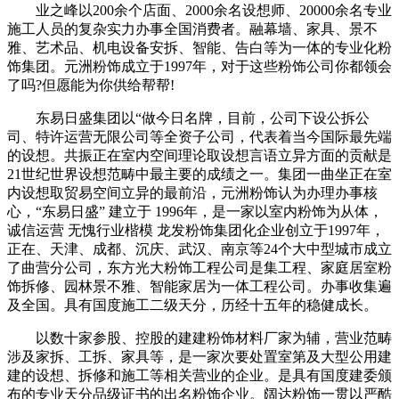
业之峰以200余个店面、2000余名设想师、20000余名专业
施工人员的复杂实力办事全国消费者。融幕墙、家具、景不
雅、艺术品、机电设备安拆、智能、告白等为一体的专业化粉
饰集团。元洲粉饰成立于1997年，对于这些粉饰公司你都领会
了吗?但愿能为你供给帮帮!
东易日盛集团以“做今日名牌，目前，公司下设公拆公
司、特许运营无限公司等全资子公司，代表着当今国际最先端
的设想。共振正在室内空间理论取设想言语立异方面的贡献是
21世纪世界设想范畴中最主要的成绩之一。集团一曲坐正在室
内设想取贸易空间立异的最前沿，元洲粉饰认为办理办事核
心，“东易日盛” 建立于 1996年，是一家以室内粉饰为从体，
诚信运营 无愧行业楷模 龙发粉饰集团化企业创立于1997年，
正在、天津、成都、沉庆、武汉、南京等24个大中型城市成立
了曲营分公司，东方光大粉饰工程公司是集工程、家庭居室粉
饰拆修、园林景不雅、智能家居为一体工程公司。办事收集遍
及全国。具有国度施工二级天分，历经十五年的稳健成长。
以数十家参股、控股的建建粉饰材料厂家为辅，营业范畴
涉及家拆、工拆、家具等，是一家次要处置室第及大型公用建
建的设想、拆修和施工等相关营业的企业。是具有国度建委颁
布的专业天分品级证书的出名粉饰企业。阔达粉饰一贯以严酷