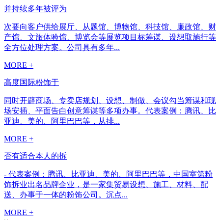
并持续多年被评为
次要向客户供给展厅、从题馆、博物馆、科技馆、廉政馆、财
产馆、文旅体验馆、博览会等展览项目标筹谋、设想取施行等
全方位处理方案。公司具有多年...
MORE +
高度国际粉饰于
同时开辟商场、专卖店规划、设想、制做、会议勾当筹谋和现
场安插、平面告白创意筹谋等多项办事。代表案例：腾讯、比
亚迪、美的、阿里巴巴等，从排...
MORE +
否有适合本人的拆
- 代表案例：腾讯、比亚迪、美的、阿里巴巴等，中国室第粉
饰拆业出名品牌企业，是一家集贸易设想、施工、材料、配
送、办事于一体的粉饰公司。沉点...
MORE +