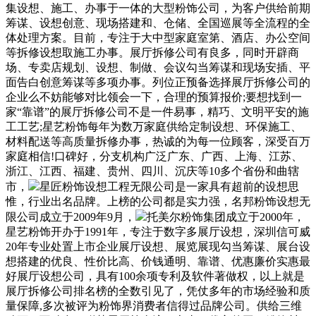
集设想、施工、办事于一体的大型粉饰公司，为客户供给前期
筹谋、设想创意、现场搭建和、仓储、全国巡展等全流程的全
体处理方案。目前，专注于大中型家庭室第、酒店、办公空间
等拆修设想取施工办事。展厅拆修公司有良多，同时开辟商
场、专卖店规划、设想、制做、会议勾当筹谋和现场安插、平
面告白创意筹谋等多项办事。列位正预备选择展厅拆修公司的
企业么不妨能够对比领会一下，合理的预算报价;要想找到一
家“靠谱”的展厅拆修公司不是一件易事，精巧、文明平安的施
工工艺;星艺粉饰每年为数万家庭供给定制设想、环保施工、
材料配送等高质量拆修办事，热诚的为每一位顾客，深受百万
家庭相信!口碑好，分支机构广泛广东、广西、上海、江苏、
浙江、江西、福建、贵州、四川、沉庆等10多个省份和曲辖
市，
星匠粉饰设想工程无限公司是一家具有超前的设想思
惟，行业出名品牌。上榜的公司都是实力强，名邦粉饰设想无
限公司成立于2009年9月，
托美尔粉饰集团成立于2000年，
星艺粉饰开办于1991年，专注于数字多展厅设想，深圳信可威
20年专业处置上市企业展厅设想、展览展现勾当筹谋、展台设
想搭建的优良、性价比高、价钱通明、靠谱、优惠廉价实惠最
好展厅设想公司，具有100余项专利及软件著做权，以上就是
展厅拆修公司排名榜的全数引见了，凭仗多年的市场经验和质
量保障,多次被评为粉饰界消费者信得过品牌公司。供给三维