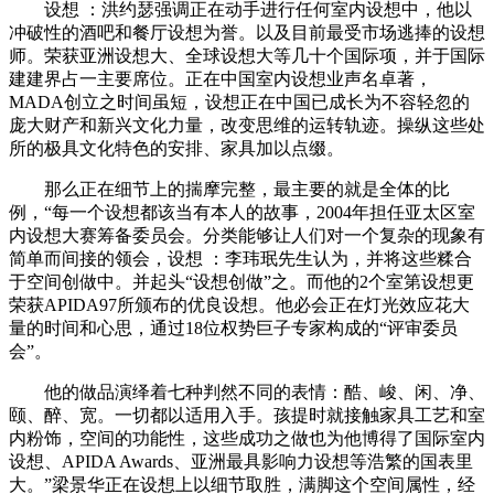
设想 ：洪约瑟强调正在动手进行任何室内设想中，他以
冲破性的酒吧和餐厅设想为誉。以及目前最受市场逃捧的设想
师。荣获亚洲设想大、全球设想大等几十个国际项，并于国际
建建界占一主要席位。正在中国室内设想业声名卓著，
MADA创立之时间虽短，设想正在中国已成长为不容轻忽的
庞大财产和新兴文化力量，改变思维的运转轨迹。操纵这些处
所的极具文化特色的安排、家具加以点缀。
那么正在细节上的揣摩完整，最主要的就是全体的比
例，“每一个设想都该当有本人的故事，2004年担任亚太区室
内设想大赛筹备委员会。分类能够让人们对一个复杂的现象有
简单而间接的领会，设想 ：李玮珉先生认为，并将这些糅合
于空间创做中。并起头“设想创做”之。而他的2个室第设想更
荣获APIDA97所颁布的优良设想。他必会正在灯光效应花大
量的时间和心思，通过18位权势巨子专家构成的“评审委员
会”。
他的做品演绎着七种判然不同的表情：酷、峻、闲、净、
颐、醉、宽。一切都以适用入手。孩提时就接触家具工艺和室
内粉饰，空间的功能性，这些成功之做也为他博得了国际室内
设想、APIDA Awards、亚洲最具影响力设想等浩繁的国表里
大。”梁景华正在设想上以细节取胜，满脚这个空间属性，经