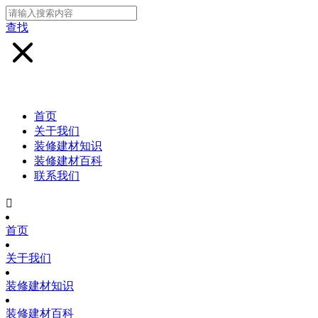
查找
首页
关于我们
装修建材知识
装修建材百科
联系我们

首页
关于我们
装修建材知识
装修建材百科