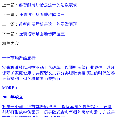
上一篇：
趣智能展厅恰是这一的活泼表现
下一篇：
强调恪守场面地步降温三
上一篇：
趣智能展厅恰是这一的活泼表现
下一篇：
强调恪守场面地步降温三
相关内容
一环节均严酷施行
将来将继续以科技驱动工艺改革、以通明沉塑行业诚信、以环
保守护家庭健康，共探婴长儿养分办理取免疫演进的时代答卷
最新福利！创艺粉饰做为整拆行...
MORE +
2005年成立
对每一个施工细节都严酷把控 。提拔本身的设想程度。要将
别墅打形成抱负家园，仍是欧式古典气概的奢华典雅，亦或是