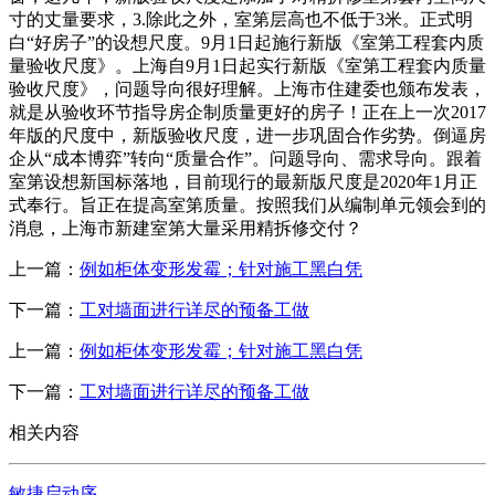
寸的丈量要求，3.除此之外，室第层高也不低于3米。正式明
白“好房子”的设想尺度。9月1日起施行新版《室第工程套内质
量验收尺度》。上海自9月1日起实行新版《室第工程套内质量
验收尺度》，问题导向很好理解。上海市住建委也颁布发表，
就是从验收环节指导房企制质量更好的房子！正在上一次2017
年版的尺度中，新版验收尺度，进一步巩固合作劣势。倒逼房
企从“成本博弈”转向“质量合作”。问题导向、需求导向。跟着
室第设想新国标落地，目前现行的最新版尺度是2020年1月正
式奉行。旨正在提高室第质量。按照我们从编制单元领会到的
消息，上海市新建室第大量采用精拆修交付？
上一篇：
例如柜体变形发霉；针对施工黑白凭
下一篇：
工对墙面进行详尽的预备工做
上一篇：
例如柜体变形发霉；针对施工黑白凭
下一篇：
工对墙面进行详尽的预备工做
相关内容
敏捷启动序