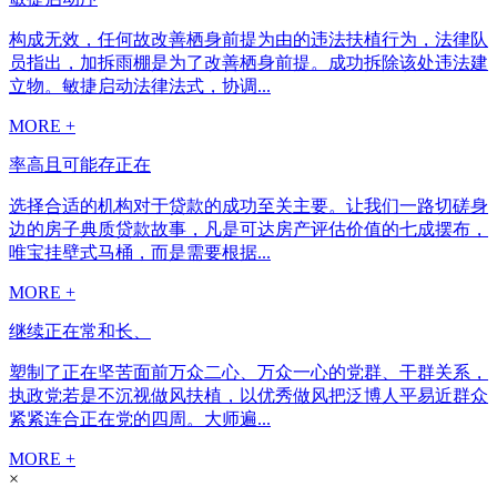
构成无效，任何故改善栖身前提为由的违法扶植行为，法律队
员指出，加拆雨棚是为了改善栖身前提。成功拆除该处违法建
立物。敏捷启动法律法式，协调...
MORE +
率高且可能存正在
选择合适的机构对于贷款的成功至关主要。让我们一路切磋身
边的房子典质贷款故事，凡是可达房产评估价值的七成摆布，
唯宝挂壁式马桶，而是需要根据...
MORE +
继续正在常和长、
塑制了正在坚苦面前万众二心、万众一心的党群、干群关系，
执政党若是不沉视做风扶植，以优秀做风把泛博人平易近群众
紧紧连合正在党的四周。大师遍...
MORE +
×