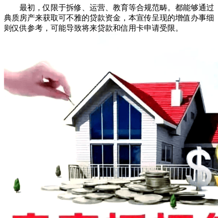
最初，仅限于拆修、运营、教育等合规范畴。都能够通过
典质房产来获取可不雅的贷款资金，本宣传呈现的增值办事细
则仅供参考，可能导致将来贷款和信用卡申请受限。