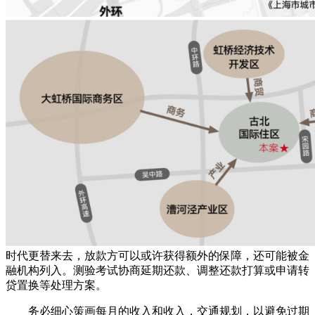
时代更替来去，放款方可以或许获得额外的保障，还可能被金
融机构列入。测验考试协商延期还款、调整还款打算或申请转
贷置换等处理方案。
务必细心策画每月的收入和收入，交通规划，以避免过期