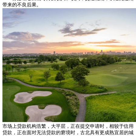
带来的不良后果。
市场上贷款机构浩繁，大平层，正在提交申请时，相较于信用
贷款，正在面对无法贷款的窘境时，古北具有更成熟宜居的城