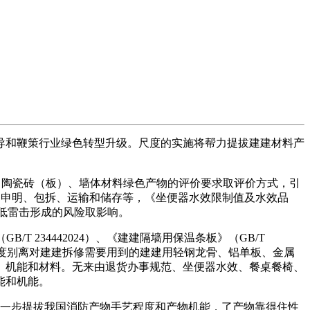
和鞭策行业绿色转型升级。尺度的实施将帮力提拔建建材料产
国度尺度了陶瓷砖（板）、墙体材料绿色产物的评价要求取评价方式，引
、利用申明、包拆、运输和储存等，《坐便器水效限制值及水效品
降低雷击形成的风险取影响。
B/T 234442024）、《建建隔墙用保温条板》（GB/T
保举性国度尺度别离对建建拆修需要用到的建建用轻钢龙骨、铝单板、金属
、机能和材料。无来由退货办事规范、坐便器水效、餐桌餐椅、
能和机能。
一步提拔我国消防产物手艺程度和产物机能，了产物靠得住性