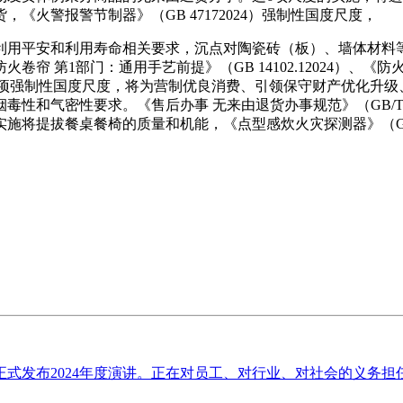
火警报警节制器》（GB 47172024）强制性国度尺度，
用平安和利用寿命相关要求，沉点对陶瓷砖（板）、墙体材料
1部门：通用手艺前提》（GB 14102.12024）、《防火卷帘
2024）3项强制性国度尺度，将为营制优良消费、引领保守财产优
和气密性要求。《售后办事 无来由退货办事规范》（GB/T 4
将提拔餐桌餐椅的质量和机能，《点型感炊火灾探测器》（GB 4
正式发布2024年度演讲。正在对员工、对行业、对社会的义务担任