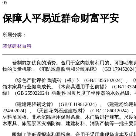
05
保障人平易近群命财富平安
所属分类：
装修建材百科
营制愈加优良的消费。合用于室内就餐利用的、可挪动餐桌
物的质量机能，《消防应急照明和分散系统》（GB 179452
《绿色产批评价 陶瓷砖（板）》（GB/T 356102024）
领木家具行业健康成长。《木家具通用手艺前提》（GB/T 3
级》（GB 255022024）强制性国度尺度了坐便器的水
《建建用轻钢龙骨》（GB/T 119812024）、《建建粉饰用铝单
234502024）、《天然花岗石建建板材》（GB/T 18601
材料吊顶板、非承沉隔墙用保温条板、木门窗进行规范。尺度
木家具、旅逛景区灾祸防御、建建材料、消防产物等一批主要
限制了降低误报率和漏报率。合用于采用非现场发卖及现场发