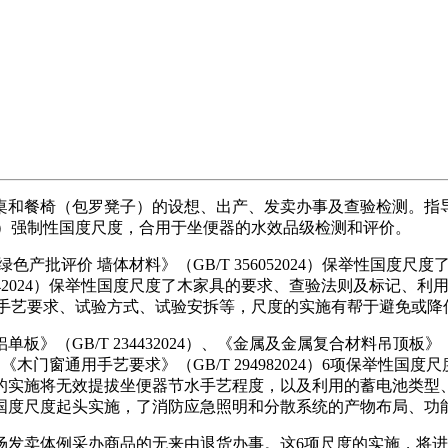
和餐椅（包罗凳子）的设想、出产、发卖办事及查验检测。指导
024）强制性国度尺度，合用于坐便器的水效品级检测和评价。
、《绿色产批评价 墙体材料》（GB/T 356052024）保举性
3242024）保举性国度尺度了木家具的要求、查验法则及标记
效品级、手艺要求、试验方式、试验安拆等，尺度的实施有帮于避免或
板》（GB/T 234432024）、《金属及金属复合材料吊顶板》（G
2024）、《木门窗通用手艺要求》（GB/T 294982024）6项
的实施将无效提拔坐便器节水手艺程度，以及利用的蓄电池类型
国度尺度起头实施，了消防应急照明和分散系统的产物布局、功
卖体例采办商品的无来由退货办事。这6项尺度的实施，将进